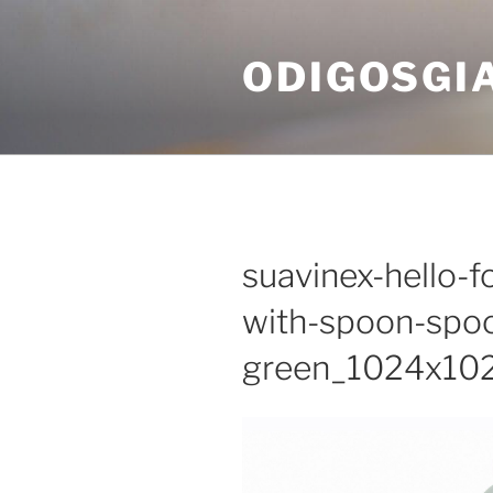
Skip
to
ODIGOSGI
content
suavinex-hello-f
with-spoon-spoo
green_1024x10