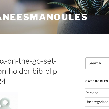
ANEESMANOULES
ox-on-the-go-set-
Search
for:
n-holder-bib-clip-
24
CATEGORIES
Personal
Uncategorized