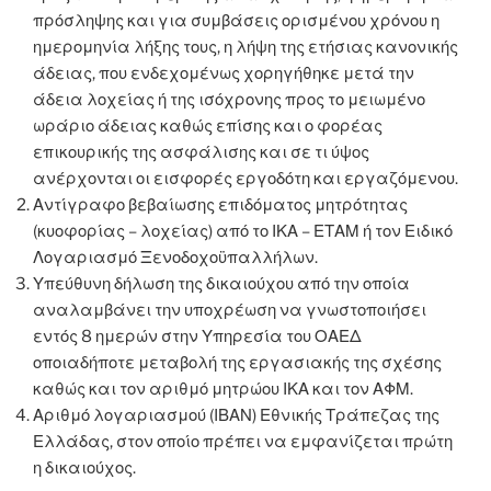
πρόσληψης και για συμβάσεις ορισμένου χρόνου η
ημερομηνία λήξης τους, η λήψη της ετήσιας κανονικής
άδειας, που ενδεχομένως χορηγήθηκε μετά την
άδεια λοχείας ή της ισόχρονης προς το μειωμένο
ωράριο άδειας καθώς επίσης και ο φορέας
επικουρικής της ασφάλισης και σε τι ύψος
ανέρχονται οι εισφορές εργοδότη και εργαζόμενου.
Αντίγραφο βεβαίωσης επιδόματος μητρότητας
(κυοφορίας – λοχείας) από το ΙΚΑ – ΕΤΑΜ ή τον Ειδικό
Λογαριασμό Ξενοδοχοϋπαλλήλων.
Υπεύθυνη δήλωση της δικαιούχου από την οποία
αναλαμβάνει την υποχρέωση να γνωστοποιήσει
εντός 8 ημερών στην Υπηρεσία του ΟΑΕΔ
οποιαδήποτε μεταβολή της εργασιακής της σχέσης
καθώς και τον αριθμό μητρώου ΙΚΑ και τον ΑΦΜ.
Αριθμό λογαριασμού (ΙΒΑΝ) Εθνικής Τράπεζας της
Ελλάδας, στον οποίο πρέπει να εμφανίζεται πρώτη
η δικαιούχος.