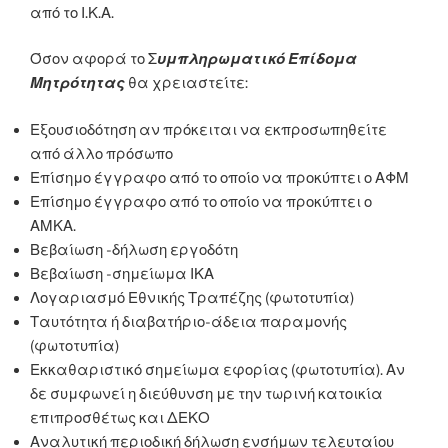
από το Ι.Κ.Α.
Όσον αφορά το Σ
υμπληρωματικό Επίδομα
Μητρότητας
θα χρειαστείτε:
Εξουσιοδότηση αν πρόκειται να εκπροσωπηθείτε
από άλλο πρόσωπο
Επίσημο έγγραφο από το οποίο να προκύπτει ο ΑΦΜ
Επίσημο έγγραφο από το οποίο να προκύπτει ο
ΑΜΚΑ.
Βεβαίωση -δήλωση εργοδότη
Βεβαίωση -σημείωμα ΙΚΑ
Λογαριασμό Εθνικής Τραπέζης (φωτοτυπία)
Ταυτότητα ή διαβατήριο-άδεια παραμονής
(φωτοτυπία)
Εκκαθαριστικό σημείωμα εφορίας (φωτοτυπία). Αν
δε συμφωνεί η διεύθυνση με την τωρινή κατοικία
επιπροσθέτως και ΔΕΚΟ
Αναλυτική περιοδική δήλωση ενσήμων τελευταίου