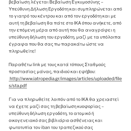
βεβαίωση λέγεται Βεβαίωση Εγκυμοσύνης –
Υπεύθυνη Δήλωση Εργοδότη και συμπληρώνεται από
το γιατρό του κέντρου και από τον εργοδότη και με
αυτή τη βεβαίωση θα πάτε στο ΙΚΑ όπου ανήκετε, από
την επόμενη μέρα από αυτή που θα αναγράφει η
υπεύθυνη δήλωση του εργοδότη, μαζί με τα υπόλοιπα
έγραφα που θα σας πω παρακάτω ώστε να
πληρωθείτε!
Παραθέτω link με τους κατά τόπους Σταθμούς
προστασίας μάνας, παιδιού και εφήβου:
http://www.iatropedia.gr/images/articles/uploaded/file
s/sta.pdf
Για να πληρωθείτε λοιπόν από το ΙΚΑ θα χρειαστεί
να έχετε μαζί σας τη βεβαίωση κυοφορίας –
υπεύθυνη δήλωση εργοδότη, το ατομικό ή
οικογενειακό σας βιβλιάριο ασθένειας και
φωτοτυπία τον iban του τραπεζικού σας