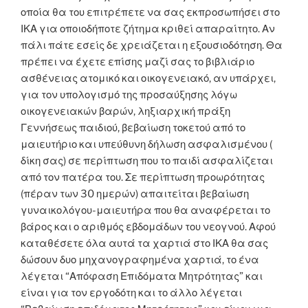
οποία θα του επιτρέπετε να σας εκπροσωπήσει στο
ΙΚΑ για οποιοδήποτε ζήτημα κριθεί απαραίτητο. Αν
πάλι πάτε εσείς δε χρειάζεται η εξουσιοδότηση. Θα
πρέπει να έχετε επίσης μαζί σας το βιβλιάριο
ασθένειας ατομικό και οικογενειακό, αν υπάρχει,
για τον υπολογισμό της προσαύξησης λόγω
οικογενειακών βαρών, ληξιαρχική πράξη
Γεννήσεως παιδιού, βεβαίωση τοκετού από το
μαιευτήριο και υπεύθυνη δήλωση ασφαλισμένου (
δίκη σας) σε περίπτωση που το παιδί ασφαλίζεται
από τον πατέρα του. Σε περίπτωση προωρότητας
(πέραν των 30 ημερών) απαιτείται βεβαίωση
γυναικολόγου-μαιευτήρα που θα αναφέρεται το
βάρος και ο αριθμός εβδομάδων του νεογνού. Αφού
καταθέσετε όλα αυτά τα χαρτιά στο ΙΚΑ θα σας
δώσουν δυο μηχανογραφημένα χαρτιά, το ένα
λέγεται “Απόφαση Επιδόματα Μητρότητας” και
είναι για τον εργοδότη και το άλλο λέγεται