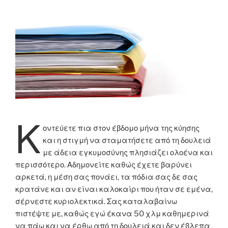
Κ
οντεύετε πια στον έβδομο μήνα της κύησης
και η στιγμή να σταματήσετε από τη δουλειά
με άδεια εγκυμοσύνης πλησιάζει ολοένα και
περισσότερο. Αδημονείτε καθώς έχετε βαρύνει
αρκετά, η μέση σας πονάει, τα πόδια σας δε σας
κρατάνε και αν είναι καλοκαίρι που ήταν σε εμένα,
σέρνεστε κυριολεκτικά. Σας καταλαβαίνω
πιστέψτε με, καθώς εγώ έκανα 50 χλμ καθημερινά
να πάω και να έρθω από τη δουλειά και δεν έβλεπα