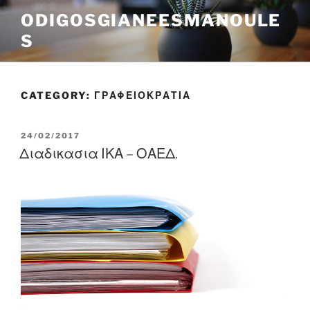
Skip
ODIGOSGIANEESMANOULE
to
S
content
CATEGORY:
ΓΡΑΦΕΙΟΚΡΑΤΙΑ
POSTED
24/02/2017
ON
Διαδικασια ΙΚΑ – ΟΑΕΔ.