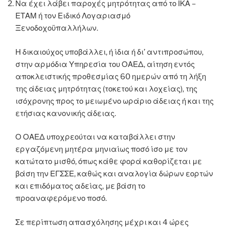
Να έχει λάβει παροχές μητρότητας από το ΙΚΑ –
ΕΤΑΜ ή τον Ειδικό Λογαριασμό
Ξενοδοχοϋπαλλήλων.
Η δικαιούχος υποβάλλει, ή ίδια ή δι’ αντιπροσώπου,
στην αρμόδια Υπηρεσία του ΟΑΕΔ, αίτηση εντός
αποκλειστικής προθεσμίας 60 ημερών από τη λήξη
της άδειας μητρότητας (τοκετού και λοχείας), της
ισόχρονης προς το μειωμένο ωράριο άδειας ή και της
ετήσιας κανονικής άδειας.
Ο ΟΑΕΔ υποχρεούται να καταβάλλει στην
εργαζόμενη μητέρα μηνιαίως ποσό ίσο με τον
κατώτατο μισθό, όπως κάθε φορά καθορίζεται με
βάση την ΕΓΣΣΕ, καθώς και αναλογία δώρων εορτών
και επιδόματος αδείας, με βάση το
προαναφερόμενο ποσό.
Σε περίπτωση απασχόλησης μέχρι και 4 ώρες