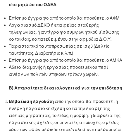
στο μητρώο του ΟΑΕΔ
Επίσημο έγγραφο από το οποίο θα προκύπτει ο ΑΦΜ
Λογαριασμό ΔΕΚΟ ή εταιρείας σταθερής
τηλεφωνίας, ή αντίγραφο συμφωνητικού μίσθωσης
κατοικίας, κατατεθειμένου στην αρμόδια Δ.Ο.Υ.
Παραστατικό ταυτοπροσωπίας σε ισχύ (Δελτίο
ταυτότητας, Διαβατήριο κ.λ.π.)
Επίσημο έγγραφο από το οποίο θα προκύπτει ο ΑΜΚΑ
Άδεια διαμονής ή εργασίας προκειμένου περί
ανέργων πολιτών υπηκόων τρίτων χωρών.
Β) Απαραίτητα δικαιολογητικά για την επιδότηση
Βεβαίωση εργοδότη
από την οποία θα προκύπτει η
ενεργή εργασιακή σχέση κατά την έναρξη της
άδειας μητρότητας, το είδος, η μορφή, η διάρκεια της
εργασιακής σχέσης, οι μηνιαίες αποδοχές, ο μέσος
όρος των ωρών μερικής απασχόλησης, η ημερομηνία