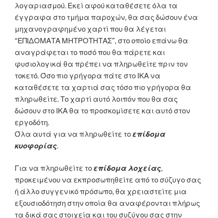
λογαριασμού. Εκεί αφού καταθέσετε όλα τα
έγγραφα στο τμήμα παροχών, θα σας δώσουν ένα
μηχανογραφημένο χαρτί που θα λέγεται
“ΕΠΙΔΟΜΑΤΑ ΜΗΤΡΟΤΗΤΑΣ”, στο οποίο επάνω θα
αναγράφεται το ποσό που θα πάρετε και
φυσιολογικά θα πρέπει να πληρωθείτε πριν τον
τοκετό. Όσο πιο γρήγορα πάτε στο ΙΚΑ να
καταθέσετε τα χαρτιά σας τόσο πιο γρήγορα θα
πληρωθείτε. Το χαρτί αυτό λοιπόν που θα σας
δώσουν στο ΙΚΑ θα το προσκομίσετε και αυτό στον
εργοδότη.
Όλα αυτά για να πληρωθείτε το
επίδομα
κυοφορίας
.
Για να πληρωθείτε το
επίδομα
λοχείας
,
προκειμένου να εκπροσωπηθείτε από το σύζυγο σας
ή άλλο συγγενικό πρόσωπο, θα χρειαστείτε μια
εξουσιοδότηση στην οποία θα αναφέρονται πλήρως
τα δικά σας στοιχεία και του συζύγου σας στην