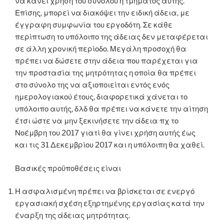
να κάνει χρήση του συνόλου ή τμήματος αυτής.
Επίσης, μπορεί να διακόψει την ειδική άδεια, με
έγγραφη συμφωνία του εργοδότη. Σε κάθε
περίπτωση το υπόλοιπο της άδειας δεν μεταφέρεται
σε άλλη χρονική περίοδο. Μεγάλη προσοχή θα
πρέπει να δώσετε στην άδεια που παρέχεται για
την προστασία της μητρότητας η οποία θα πρέπει
στο σύνολο της να αξιοποιείται εντός ενός
ημερολογιακού έτους, διαφορετικά χάνεται το
υπόλοιπο αυτής, δλδ θα πρέπει να κάνετε την αίτηση
έτσι ώστε να μην ξεκινήσετε την άδεια πχ το
Νοέμβρη του 2017 γιατί θα γίνει χρήση αυτής έως
και τις 31 Δεκεμβρίου 2017 και η υπόλοιπη θα χαθεί.
Βασικές προϋποθέσεις είναι
Η ασφαλισμένη πρέπει να βρίσκεται σε ενεργό
εργασιακή σχέση εξηρτημένης εργασίας κατά την
έναρξη της άδειας μητρότητας.