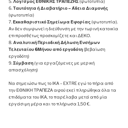
5.
Λογ/σμος ΕΘΝΙΚΗΣ ΤΡΑΠΕΖΗΣ
(φωτοτυπία)
6.
Ταυτότητα ή Διαβατήριο – Άδεια Διαμονής
(φωτοτυπία)
7.
Εκκαθαριστικό Σημείωμα Εφορίας
(φωτοτυπία).
Αν δεν συμφωνεί η διεύθυνση με την τωρινή κατοικία
επιπροσθέτως προσκομίζετε και ΔΕΚΟ.
8.
Αναλυτική Περιοδική Δήλωση Ενσήμων
Τελευταίου 6Μήνου από εργοδότη
(βεβαίωση
εργοδότη)
9.
Σύμβαση
(για εργαζόμενες με μερική
απασχόληση)
Να σημειώσω πως το ΙΚΑ – EXTRE εγώ το πήρα από
την ΕΘΝΙΚΗ ΤΡΑΠΕΖΑ αφού εκεί πληρώθηκα όλα τα
επιδόματα του ΙΚΑ, το παρέλαβα μετά από μία
εργάσιμη μέρα και το πλήρωσα 1,50 €.