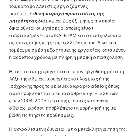
του, καταβάλλει στις εργαζόμενες
μητέρες,
ειδική
παροχή προστασίας της
μητρότητας
διάρκειας έως έξι μήνες την οποία
δικαιούνται οι μητέρες οι οποίες είναι
ασφαλισμένες στο ΙΚΑ–ΕΤΑΜ και απασχολούνται
σε επιχειρήσεις ή εκμεταλλεύσεις του ιδιωτικού
τομέα, με σχέση εξαρτημένης εργασίας, ορισμένου
ή αορίστου χρόνου, με πλήρη ή μερική απασχόληση.
Η άδεια αυτή χορηγείται από τον εργοδότη, μετά τη
λήξη της άδειας κυοφορίας και λοχείας ή της
ισόχρονης προς το μειωμένο ωράριο αδείας όπως
αυτό προβλέπεται από το άρθρο 9 της ΕΓΣΣΕ των
ετών 2004-2005, η και της ετήσιας κανονικής
άδειας, εφόσον προβλέπεται η χορήγησή της με
βάση τις ετήσιες προθεσμίες.
Η ασφαλισμένη δύναται, με αμετάκλητη αίτησή της,