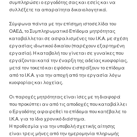
συμπληρώσει ο εργοδότης σας και εσείς και να
συλλέξετε τα απαραίτητα δικαιολογητικά.
Σύμφωνα πάντα με την επίσημη ιστοσελίδα του
ΟΑΕΔ, το Συμπληρωματικό Επίδομα μητρότητας
καταβάλλεται σε ασφαλισμένες του Ι.Κ.Α. με σχέση
εργασίας ιδιωτικού δικαίου (παρέχουν εξαρτημένη
εργασία). Η καταβολή του γίνεται σε γυναίκες που
εργάζονται κατά την έναρξη της αδείας κυοφορίας,
μετά τον τοκετό και εφόσον εισπράξουν το επίδομα
από το Ι.Κ.Α. για την αποχή από την εργασία λόγω
κυοφορίας και λοχείας.
Οι παροχές μητρότητας είναι ίσες με τη διαφορά
που προκύπτει αν από τις αποδοχές που καταβάλλει
ο Εργοδότης αφαιρεθεί το επίδομα που κατέβαλε το
Ι.Κ.Α. για το ίδιο χρονικό διάστημα.
Η προθεσμία για την υποβολή σχετικής αίτησης
είναι τρεις μήνες από την ημερομηνία πληρωμής