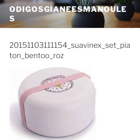
Skip
ODIGOSGIANEESMANOULE
to
S
content
20151103111154_suavinex_set_pia
ton_bentoo_roz