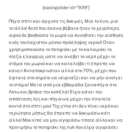
[easingslider id=”939″]
Πήγα σπίτι και άρχισα τις δοκιμές. Μια το ένα, μια
το άλλο! Αυτό που έκανα βέβαια ήταν το χειρότερο,
αφού δε βοηθούσα το μωρό να συνηθίσει την αίσθηση
ενός τουλάχιστον μέσου πρόσληψης νερού! Όταν
χρησιμοποιούσα το ποτηράκι με το καλαμάκι το
πίεζα ελαφρώς ώστε να ανεβεί το νερό μέχρι το
στόμα του μωρού και να καταλάβει τί έπρεπε να
κάνει! Ανταποκρινόταν αλλά στο 70%, μέχρι που
έφτανε στο σημείο να νευριάζει και να μήν ανοίγει
το στόμα! Μετά από μια εβδομάδα ξαναπήγα στο
Λητω και βρήκα την κοπέλα! Είχα κάνει την
απόσταση λες και πήγαινα μέχρι την πλατεία
κοντά στο σπίτι μου! Της είπα ότι δεν πίνει νερό και
τη ρώτησα μήπως θα έπρεπε να δοκιμάσω κάτι
άλλο! Μου είπε να μην αγοράσω τίποτε άλλο και να
προτιμήσω το ποτηράκι της nuk που είχα αγοράσει