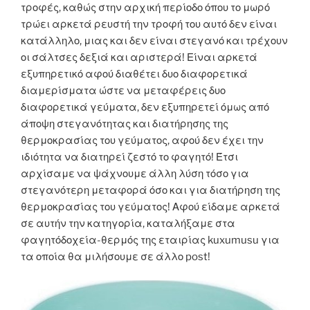
τροφές, καθώς στην αρχική περίοδο όπου το μωρό
τρώει αρκετά ρευστή την τροφή του αυτό δεν είναι
κατάλληλο, μιας και δεν είναι στεγανό και τρέχουν
οι σάλτσες δεξιά και αριστερά! Είναι αρκετά
εξυπηρετικό αφού διαθέτει δυο διαφορετικά
διαμερίσματα ώστε να μεταφέρεις δυο
διαφορετικά γεύματα, δεν εξυπηρετεί όμως από
άποψη στεγανότητας και διατήρησης της
θερμοκρασίας του γεύματος, αφού δεν έχει την
ιδιότητα να διατηρεί ζεστό το φαγητό! Έτσι
αρχίσαμε να ψάχνουμε άλλη λύση τόσο για
στεγανότερη μεταφορά όσο και για διατήρηση της
θερμοκρασίας του γεύματος! Αφού είδαμε αρκετά
σε αυτήν την κατηγορία, καταλήξαμε στα
φαγητόδοχεία-θερμός της εταιρίας kuxumusu για
τα οποία θα μιλήσουμε σε άλλο post!