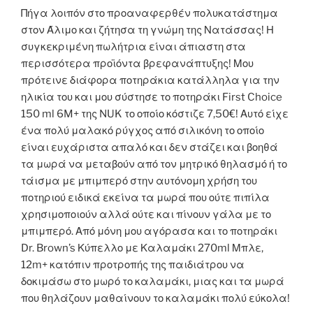
Πήγα λοιπόν στο προαναφερθέν πολυκατάστημα
στον Άλιμο και ζήτησα τη γνώμη της Νατάσσας! Η
συγκεκριμένη πωλήτρια είναι άπιαστη στα
περισσότερα προϊόντα βρεφανάπτυξης! Μου
πρότεινε διάφορα ποτηράκια κατάλληλα για την
ηλικία του και μου σύστησε το ποτηράκι First Choice
150 ml 6M+ της NUK το οποίο κόστιζε 7,50€! Αυτό είχε
ένα πολύ μαλακό ρύγχος από σιλικόνη το οποίο
είναι ευχάριστα απαλό και δεν στάζει και βοηθά
τα μωρά να μεταβούν από τον μητρικό θηλασμό ή το
τάισμα με μπιμπερό στην αυτόνομη χρήση του
ποτηριού ειδικά εκείνα τα μωρά που ούτε πιπίλα
χρησιμοποιούν αλλά ούτε και πίνουν γάλα με το
μπιμπερό. Από μόνη μου αγόρασα και το ποτηράκι
Dr. Brown’s Κύπελλο με Καλαμάκι 270ml Μπλε,
12m+ κατόπιν προτροπής της παιδιάτρου να
δοκιμάσω στο μωρό το καλαμάκι, μιας και τα μωρά
που θηλάζουν μαθαίνουν το καλαμάκι πολύ εύκολα!