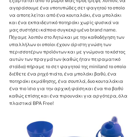
εξαρτάται από το μωρό! Μας προέτρεψε λοιπόν, να
αγοράσουμε ένα υποτυπώδες σετ φαγητού το οποίο
να αποτελείται από ένα κουταλάκι, ένα μπολάκι
και ένα εκπαιδευτικό ποτηράκι χωρίς φυσικά να
μας συστήσει κάποιο συγκεκριμένο brand name.
Πήγαμε λοιπόν στο Λητώ και με την καθοδήγηση των
υπαλλήλων οι οποίοι έχουν άριστη γνώση των
περισσοτέρων προϊόντων και με γνώμονα το κόστος
αυτών των πραγμάτων (καθώς ήταν πειραματικό
στάδιο) πήραμε το σετ φαγητού της miniland το οποίο
διέθετε ένα ρηχό πιάτο, ένα μπολάκι βαθύ, ένα
ποτηράκι εκμάθησης, ένα σουπλά, δυο κουταλάκια
ένα πιο ίσιο για την αρχική φάση και ένα πιο βαθύ
καθώς επίσης και ένα πιρουνάκι για αργότερα, όλα
πλαστικά BPA Free!