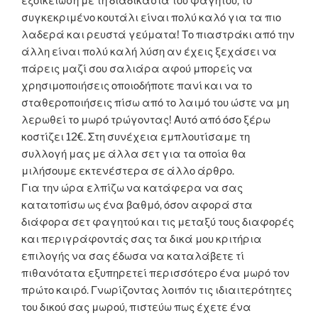
εξοικείωση με τη διαδικασία του φαγητού, το
συγκεκριμένο κουτάλι είναι πολύ καλό για τα πιο
λαδερά και ρευστά γεύματα! Το πιαστράκι από την
άλλη είναι πολύ καλή λύση αν έχεις ξεχάσει να
πάρεις μαζί σου σαλιάρα αφού μπορείς να
χρησιμοποιήσεις οποιοδήποτε πανί και να το
σταθεροποιήσεις πίσω από το λαιμό του ώστε να μη
λερωθεί το μωρό τρώγοντας! Αυτό από όσο ξέρω
κοστίζει 12€. Στη συνέχεια εμπλουτίσαμε τη
συλλογή μας με άλλα σετ για τα οποία θα
μιλήσουμε εκτενέστερα σε άλλο άρθρο.
Για την ώρα ελπίζω να κατάφερα να σας
κατατοπίσω ως ένα βαθμό, όσον αφορά στα
διάφορα σετ φαγητού και τις μεταξύ τους διαφορές
και περιγράφοντάς σας τα δικά μου κριτήρια
επιλογής να σας έδωσα να καταλάβετε τί
πιθανότατα εξυπηρετεί περισσότερο ένα μωρό τον
πρώτο καιρό. Γνωρίζοντας λοιπόν τις ιδιαιτερότητες
του δικού σας μωρού, πιστεύω πως έχετε ένα