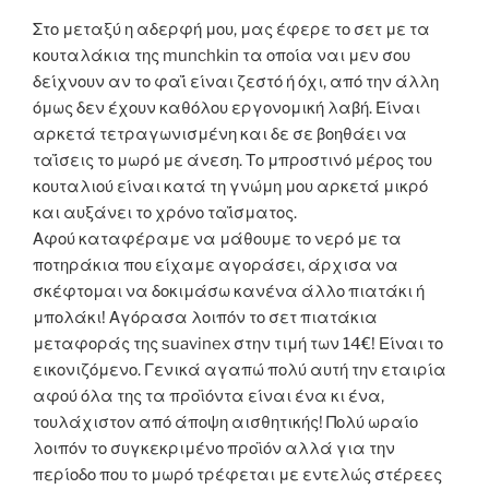
Στο μεταξύ η αδερφή μου, μας έφερε το σετ με τα
κουταλάκια της munchkin τα οποία ναι μεν σου
δείχνουν αν το φαΐ είναι ζεστό ή όχι, από την άλλη
όμως δεν έχουν καθόλου εργονομική λαβή. Είναι
αρκετά τετραγωνισμένη και δε σε βοηθάει να
ταΐσεις το μωρό με άνεση. Το μπροστινό μέρος του
κουταλιού είναι κατά τη γνώμη μου αρκετά μικρό
και αυξάνει το χρόνο ταΐσματος.
Αφού καταφέραμε να μάθουμε το νερό με τα
ποτηράκια που είχαμε αγοράσει, άρχισα να
σκέφτομαι να δοκιμάσω κανένα άλλο πιατάκι ή
μπολάκι! Αγόρασα λοιπόν το σετ πιατάκια
μεταφοράς της suavinex στην τιμή των 14€! Είναι το
εικονιζόμενο. Γενικά αγαπώ πολύ αυτή την εταιρία
αφού όλα της τα προϊόντα είναι ένα κι ένα,
τουλάχιστον από άποψη αισθητικής! Πολύ ωραίο
λοιπόν το συγκεκριμένο προϊόν αλλά για την
περίοδο που το μωρό τρέφεται με εντελώς στέρεες