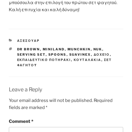
μπούσουλα στην επιλογή του πρώτου σετ φαγητού.
Καλή επιτυχία και καλή δύναμη!
CATEGORIES
ΑΞΕΣΟΥΑΡ
TAGS
DR BROWN
,
MINILAND
,
MUNCHKIN
,
NUK
,
SERVING SET
,
SPOONS
,
SUAVINEX
,
ΔΟΧΕΊΟ
,
ΕΚΠΑΙΔΕΥΤΙΚΌ ΠΟΤΗΡΆΚΙ
,
ΚΟΥΤΑΛΆΚΙΑ
,
ΣΕΤ
ΦΑΓΗΤΟΎ
Leave a Reply
Your email address will not be published.
Required
fields are marked
*
Comment
*