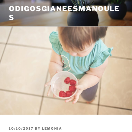
Skip
ODIGOSGIANEESMANOULE
to
S
content
POSTED
10/10/2017
BY
LEMONIA