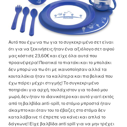
Αυτό που έχω να πω για το συγκεκριμένο σετ είναι
ότι για να ξεκινήσεις ήταν ένα αξιόλογο σετ αφού
μας κόστισε 23,60€ και είχε όλα αυτά που
προανέφερα! Ποιοτικά το πιατάκι και το μπολάκι
δεν μπορώ να πω ότι με ικανοποίησαν αλλά τα
κουταλάκια ήταν τα καλύτερα και πιο βολικά που
έχω πάρει μέχρι στιγμής! Το συγκεκριμένο
ποτηράκι για αρχή, τουλάχιστον για το δικό μου
μωρό, δεν ήταν το ιδανικότερο και αυτό γιατί εκτός
από τη βαλβίδα anti-spill, το στόμιο μπροστά ήταν
άκαμπτο και όταν του το έβαζες στο στόμα δεν
καταλάβαινε τί έπρεπε να κάνει και απλά το
δάγκωνε! Είχε βαλβίδα anti spill για να μην τρέχει