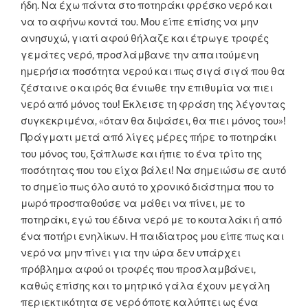
ήδη. Να έχω πάντα στο ποτηράκι φρέσκο νερό και
να το αφήνω κοντά του. Μου είπε επίσης να μην
ανησυχώ, γιατί αφού θήλαζε και έτρωγε τροφές
γεμάτες νερό, προσλάμβανε την απαιτούμενη
ημερήσια ποσότητα νερού και πως σιγά σιγά που θα
ζέσταινε ο καιρός θα ένιωθε την επιθυμία να πιει
νερό από μόνος του! Έκλεισε τη φράση της λέγοντας
συγκεκριμένα, «όταν θα διψάσει, θα πιει μόνος του»!
Πράγματι μετά από λίγες μέρες πήρε το ποτηράκι
του μόνος του, ξάπλωσε και ήπιε το ένα τρίτο της
ποσότητας που του είχα βάλει! Να σημειώσω σε αυτό
το σημείο πως όλο αυτό το χρονικό διάστημα που το
μωρό προσπαθούσε να μάθει να πίνει, με το
ποτηράκι, εγώ του έδινα νερό με το κουταλάκι ή από
ένα ποτήρι ενηλίκων. Η παιδίατρος μου είπε πως και
νερό να μην πίνει για την ώρα δεν υπάρχει
πρόβλημα αφού οι τροφές που προσλαμβάνει,
καθώς επίσης και το μητρικό γάλα έχουν μεγάλη
περιεκτικότητα σε νερό όποτε καλύπτει ως ένα