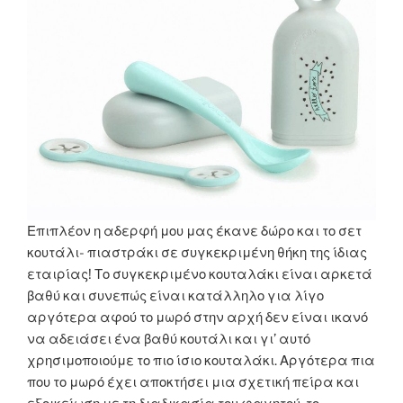
Επιπλέον η αδερφή μου μας έκανε δώρο και το σετ
κουτάλι- πιαστράκι σε συγκεκριμένη θήκη της ίδιας
εταιρίας! Το συγκεκριμένο κουταλάκι είναι αρκετά
βαθύ και συνεπώς είναι κατάλληλο για λίγο
αργότερα αφού το μωρό στην αρχή δεν είναι ικανό
να αδειάσει ένα βαθύ κουτάλι και γι’ αυτό
χρησιμοποιούμε το πιο ίσιο κουταλάκι. Αργότερα πια
που το μωρό έχει αποκτήσει μια σχετική πείρα και