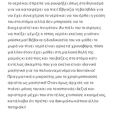
το νερό και έπρεπε να ρουφήξει όπως στο θηλασμό
για να καταφέρει να πιει! Έβγαζα τη βαλβίδα για
να έχει συνεχή ροη το νερό και να του έρθει η γεύση
του στο στόμα αλλά δεν μπορούσε να το
διαχειριστεί και πνιγόταν. Αν πάλι του το άφηνες
να παίξει γέμιζε ο τόπος νερό κι εκείνος γινόταν
μούσκεμα! Βέβαια η διαδικασία του να μάθει το
μωρό να πίνει νερό είναι αρκετά χρονοβόρα, πόσο
μάλλον όταν έχει μάθει στη μαλακή θηλή της
μαμάς κι εσύ πας και του βάζεις στο στόμα κάτι
εντελώς άκαμπτο, που για εκείνο είναι ιδανικό
μασητικό για τα πολυαναμενόμενα δοντάκια!
Πραγματικά ο μικρούλης μου το χρησιμοποιούσε
άριστα ως μασητικό! Όταν όμως άρχισε να το
πιάνει μόνος του και να το κοπανάει δεξιά και
αριστερά μέχρι που στο τέλος χτυπούσε ο καημένος,
κατάλαβα ότι πρέπει να δοκιμάσω κάποιο άλλο
ποτηράκι!