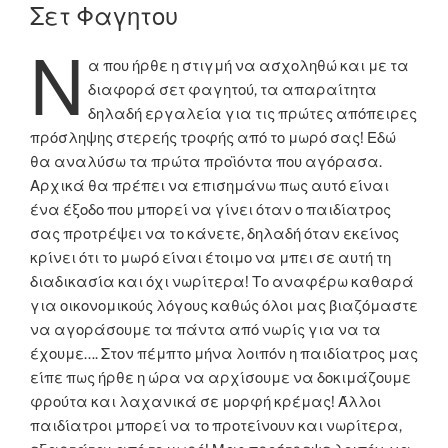
ON
Σετ Φαγητου
Ν
α που ήρθε η στιγμή να ασχοληθώ και με τα
διαφορά σετ φαγητού, τα απαραίτητα
δηλαδή εργαλεία για τις πρώτες απόπειρες
πρόσληψης στερεής τροφής από το μωρό σας! Εδώ
θα αναλύσω τα πρώτα προϊόντα που αγόρασα.
Αρχικά θα πρέπει να επισημάνω πως αυτό είναι
ένα έξοδο που μπορεί να γίνει όταν ο παιδίατρος
σας προτρέψει να το κάνετε, δηλαδή όταν εκείνος
κρίνει ότι το μωρό είναι έτοιμο να μπει σε αυτή τη
διαδικασία και όχι νωρίτερα! Το αναφέρω καθαρά
για οικονομικούς λόγους καθώς όλοι μας βιαζόμαστε
να αγοράσουμε τα πάντα από νωρίς για να τα
έχουμε…. Στον πέμπτο μήνα λοιπόν η παιδίατρος μας
είπε πως ήρθε η ώρα να αρχίσουμε να δοκιμάζουμε
φρούτα και λαχανικά σε μορφή κρέμας! Άλλοι
παιδίατροι μπορεί να το προτείνουν και νωρίτερα,