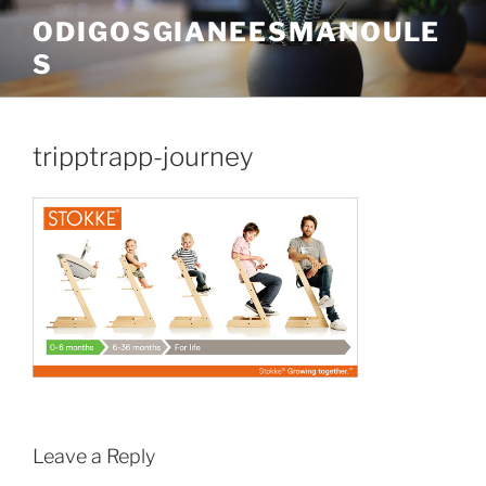
Skip
ODIGOSGIANEESMANOULE
to
S
content
tripptrapp-journey
Leave a Reply