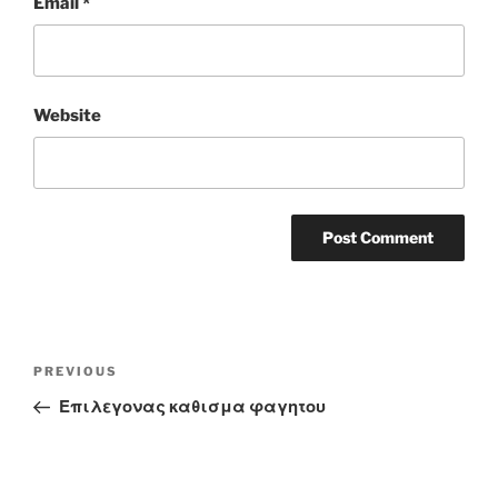
Email
*
Website
Post
Previous
PREVIOUS
navigation
Post
Επιλεγονας καθισμα φαγητου