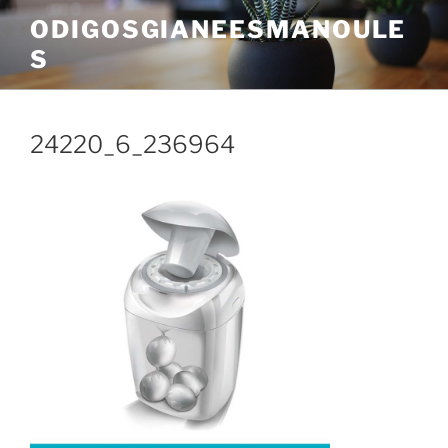
Skip
ODIGOSGIANEESMANOULE
to
S
content
24220_6_236964