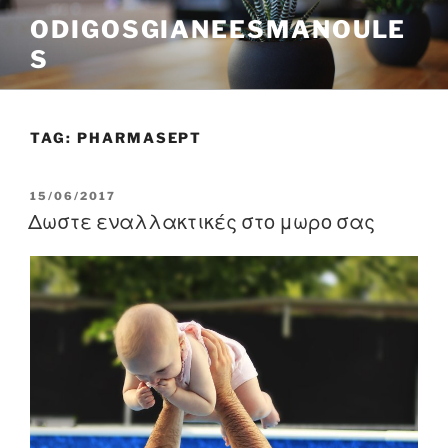
Skip
ODIGOSGIANEESMANOULE
to
S
content
TAG:
PHARMASEPT
POSTED
15/06/2017
ON
Δωστε εναλλακτικές στο μωρο σας