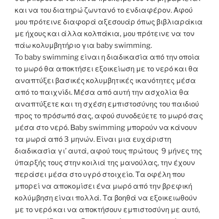
και να του διατηρώ ζωντανό το ενδιαφέρον. Αφού
μου πρότεινε διαφορά αξεσουάρ όπως βιβλιαράκια
με ήχους και άλλα κολπάκια, μου πρότεινε να τον
πάω κολυμβητήριο για baby swimming.
To baby swimming είναι η διαδικασία από την οποία
το μωρό θα αποκτήσει εξοικείωση με το νερό και θα
αναπτύξει βασικές κολυμβητικές ικανότητες μέσα
από το παιχνίδι. Μέσα από αυτή την ασχολία θα
αναπτύξετε και τη σχέση εμπιστοσύνης του παιδιού
προς το πρόσωπό σας, αφού συνοδεύετε το μωρό σας
μέσα στο νερό. Βaby swimming μπορούν να κάνουν
τα μωρά από 3 μηνών. Είναι μια ευχάριστη
διαδικασία γι’ αυτά, αφού τους πρώτους 9 μήνες της
ύπαρξής τους στην κοιλιά της μανούλας, την έχουν
περάσει μέσα στο υγρό στοιχείο. Τα οφέλη που
μπορεί να αποκομίσει ένα μωρό από την βρεφική
κολύμβηση είναι πολλά. Τα βοηθά να εξοικειωθούν
με το νερό και να αποκτήσουν εμπιστοσύνη με αυτό,