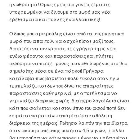
η νωθρότητα! Όμως εμείς σα γονείς είμαστε
υποχρεωμένοι να δίνουμε στο μωρό μας νέα
ερεθίσματα και πολλές εναλλακτικές!
Ο δικός μου ο μικρούλης είναι από τα υπερκινητικά
μωρά που απαιτούν να ασχολείσαι μαζί τους.
Λατρεύει να τον κρατάς σε εγρήγορση με νέα
ενδιαφέροντα και παραστάσεις και πλήττει
αφόρητα να παίζει μόνος του καθηλωμένος στο ίδιο
σημείο (πχ μέσα σε ένα πάρκο)! Γρήγορα
κατάλαβα πως βαριέται πολύ εύκολα όταν εγώ
τεμπελιάζω και δεν του δίνω τις απαραίτητες
παραστάσεις καθημερινά, με αποτέλεσμα να
γκρινιάζει διαρκώς χωρίς ιδιαίτερο λόγο! Αυτό είναι
κάτι που φαίνεται και στον ύπνο του αφού ποτέ δεν
κοιμάται παραπάνω από μία ώρα καθόλη τη
διάρκεια της ημέρας! Ρώτησα λοιπόν την παιδίατρο,
όταν ακόμη ο μπέμπης μου ήταν 4,5 μηνών, τί άλλο
θα μπορούσα να κάνω προκειμένου να μη βαριέται