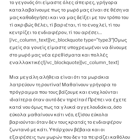
το γεγονός ότι είμαστε όλες άπειρες, γρήγορα
καταλαβαίνουμε πως το μωρό μας είναι σε θέση να
μας καθοδηγήσει και να μας δείξει με τον τρόπο του
τί ακριβώς θέλει, τί βαριέται, τί το ενοχλεί, τί του
κεντρίζει το ενδιαφέρον, τί του αρέσει…
[/vc_column_text][vc_blockquote type=”type3″]Όμως
εμείς σα γονείς είμαστε υποχρεωμένοι να δίνουμε
στο μωρό μας νέα ερεθίσματα και πολλές
εναλλακτικές![/vc_blockquote][vc_column_text]
Μια μεγάλη αλήθεια είναι ότι τα μωράκια
λατρεύουν τη ρουτίνα! Μαθαίνουν γρήγορα το
πρόγραμμα που τους βάζουμε και ενοχλούνται
ιδιαίτερα όταν αυτό δεν τηρείται! Πρέπει να έχετε
κατά νου όμως πως τα γλυκά αγγελουδάκια, όσο
εύκολα μαθαίνουν κάτι νέο, εξίσου εύκολα
βαριούνται όταν δεν τους κρατάς το ενδιαφέρον
ζωντανό με κάτι. Υπάρχουν βέβαια και οι
εξαιρέσεις των μωρών που δεν τα πειράζει καθόλου