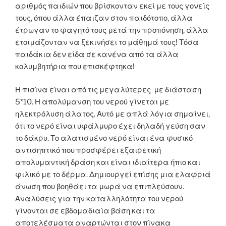
αριθμός παιδιών που βρίσκονταν εκεί με τους γονείς
τους, όπου άλλα έπαιζαν στον παιδότοπο, άλλα
έτρωγαν το φαγητό τους μετά την προπόνηση, άλλα
ετοιμάζονταν να ξεκινήσει το μάθημά τους! Τόσα
παιδάκια δεν είδα σε κανένα από τα άλλα
κολυμβητήρια που επισκέφτηκα!
Η πισίνα είναι από τις μεγαλύτερες με διάσταση
5*10. Η απολύμανση του νερού γίνεται με
ηλεκτρόλυση άλατος. Αυτό με απλά λόγια σημαίνει,
ότι το νερό είναι υφάλμυρο έχει δηλαδή γεύση σαν
το δάκρυ. Το αλατισμένο νερό είναι ένα φυσικό
αντισηπτικό που προσφέρει εξαιρετική
απολυμαντική δράση και είναι ιδιαίτερα ήπιο και
φιλικό με το δέρμα. Δημιουργεί επίσης μια ελαφριά
άνωση που βοηθάει τα μωρά να επιπλεύσουν.
Αναλύσεις για την καταλληλότητα του νερού
γίνονται σε εβδομαδιαία βάση και τα
αποτελέσματα αναρτώνται στον πίνακα