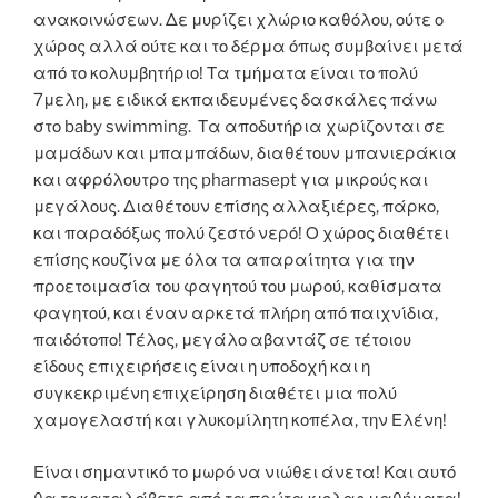
ανακοινώσεων. Δε μυρίζει χλώριο καθόλου, ούτε ο
χώρος αλλά ούτε και το δέρμα όπως συμβαίνει μετά
από το κολυμβητήριο! Τα τμήματα είναι το πολύ
7μελη, με ειδικά εκπαιδευμένες δασκάλες πάνω
στο baby swimming. Τα αποδυτήρια χωρίζονται σε
μαμάδων και μπαμπάδων, διαθέτουν μπανιεράκια
και αφρόλουτρο της pharmasept για μικρούς και
μεγάλους. Διαθέτουν επίσης αλλαξιέρες, πάρκο,
και παραδόξως πολύ ζεστό νερό! Ο χώρος διαθέτει
επίσης κουζίνα με όλα τα απαραίτητα για την
προετοιμασία του φαγητού του μωρού, καθίσματα
φαγητού, και έναν αρκετά πλήρη από παιχνίδια,
παιδότοπο! Τέλος, μεγάλο αβαντάζ σε τέτοιου
είδους επιχειρήσεις είναι η υποδοχή και η
συγκεκριμένη επιχείρηση διαθέτει μια πολύ
χαμογελαστή και γλυκομίλητη κοπέλα, την Ελένη!
Είναι σημαντικό το μωρό να νιώθει άνετα! Και αυτό