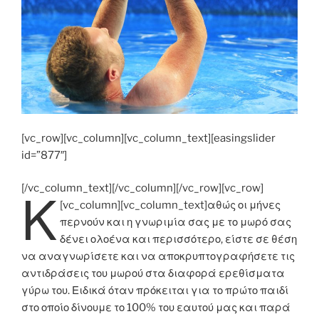
[vc_row][vc_column][vc_column_text][easingslider
id=”877″]
[/vc_column_text][/vc_column][/vc_row][vc_row]
Κ
[vc_column][vc_column_text]
αθώς οι μήνες
περνούν και η γνωριμία σας με το μωρό σας
δένει ολοένα και περισσότερο, είστε σε θέση
να αναγνωρίσετε και να αποκρυπτογραφήσετε τις
αντιδράσεις του μωρού στα διαφορά ερεθίσματα
γύρω του. Ειδικά όταν πρόκειται για το πρώτο παιδί
στο οποίο δίνουμε το 100% του εαυτού μας και παρά