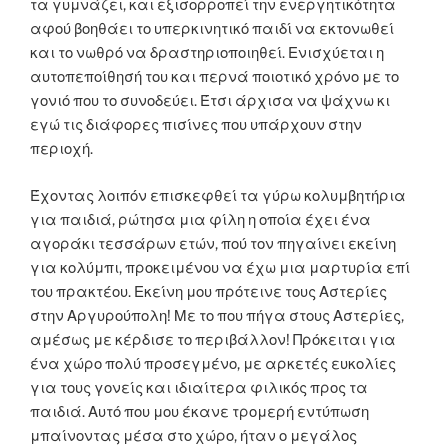
τα γυμνάζει, και εξισορροπεί την ενεργητικότητα
αφού βοηθάει το υπερκινητικό παιδί να εκτονωθεί
και το νωθρό να δραστηριοποιηθεί. Ενισχύεται η
αυτοπεποίθησή του και περνά ποιοτικό χρόνο με το
γονιό που το συνοδεύει. Έτσι άρχισα να ψάχνω κι
εγώ τις διάφορες πισίνες που υπάρχουν στην
περιοχή.
Έχοντας λοιπόν επισκεφθεί τα γύρω κολυμβητήρια
για παιδιά, ρώτησα μια φίλη η οποία έχει ένα
αγοράκι τεσσάρων ετών, πού τον πηγαίνει εκείνη
για κολύμπι, προκειμένου να έχω μια μαρτυρία επί
του πρακτέου. Εκείνη μου πρότεινε τους Αστερίες
στην Αργυρούπολη! Με το που πήγα στους Αστερίες,
αμέσως με κέρδισε το περιβάλλον! Πρόκειται για
ένα χώρο πολύ προσεγμένο, με αρκετές ευκολίες
για τους γονείς και ιδιαίτερα φιλικός προς τα
παιδιά. Αυτό που μου έκανε τρομερή εντύπωση
μπαίνοντας μέσα στο χώρο, ήταν ο μεγάλος