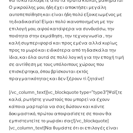
θα το καταλάβετε από τα πρώτα κιολας μαθήματα!
Ο μικρούλης μου, ήδη έχει αποκτήσει μεγάλη
αυτοπεποίθηση και είναι ήδη πολύ εξοικειωμένος με
τη διαδικασία! Είμαι πολύ ικανοποιημένη με την
επιλογή μου, αφού κατάφερα να συνδυάσω, την
ποιότητα στην εκμάθηση , την τεχνογνωσία , την
καλή συμπεριφορά και προς εμένα αλλά κυρίως
προς το μωρό και ειδικότερα από τη δασκάλα την
ίδια, και όλα αυτά σε πολύ λογική για την εποχή τιμή
σε αντίθεση με τους υπόλοιπους χώρους που
επισκέφτηκα, όπου βρίσκονται εκτός
πραγματικότητας και δεν ξέρουν τί ζητάνε!
[/vc_column_text][vc_blockquote type=”type3″]Ψάξτε
καλά, ρωτήστε γνωστούς που μπορεί να έχουν
κάποια μαρτυρία να σας δώσουν και κάντε
δοκιμαστικό, πρώτου αποφασίσετε σε ποιον θα
εμπιστευτείτε το μωράκι σας![/vc_blockquote]
[vc_column_text]Να θυμάστε ότι οι επιλογές είναι