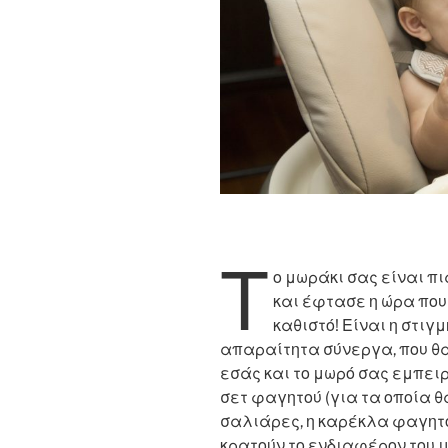
Τ
ο μωράκι σας είναι π
και έφτασε η ώρα που
καθιστό! Είναι η στιγ
απαραίτητα σύνεργα, που θα
εσάς και το μωρό σας εμπειρ
σετ φαγητού (για τα οποία θ
σαλιάρες, η καρέκλα φαγητο
κρατούν το ενδιαφέρον του μ