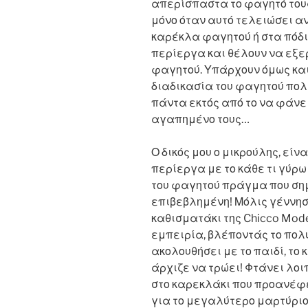
απερίσπαστα το φαγητό του
μόνο όταν αυτό τελειώσει α
καρέκλα φαγητού ή στα πόδι
περίεργα και θέλουν να εξε
φαγητού. Υπάρχουν όμως και
διαδικασία του φαγητού πολ
πάντα εκτός από το να φάνε 
αγαπημένο τους…
Ο δικός μου ο μικρούλης, είν
περίεργα με το κάθε τι γύρω
του φαγητού πράγμα που σημ
επιβεβλημένη! Μόλις γέννησ
καθισματάκι της Chicco Mod
εμπειρία, βλέποντάς το πολύ
ακολουθήσει με το παιδί, το 
άρχιζε να τρώει! Φτάνει λοι
στο καρεκλάκι που προανέφ
για το μεγαλύτερο μαρτύριο