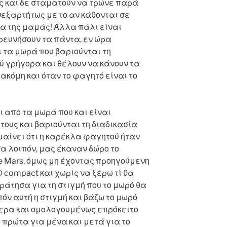
ς και δε σταματούν να τρώνε παρά
νεξαρτήτως με το αν κάθονται σε
α της μαμάς! Άλλα πάλι είναι
ρευνήσουν τα πάντα, εν ώρα
 τα μωρά που βαριούνται τη
ύ γρήγορα και θέλουν να κάνουν τα
ακόμη και όταν το φαγητό είναι το
αι απο τα μωρά που και είναι
 τους και βαριούνται τη διαδικασία
αίνει ότι η καρέκλα φαγητού ήταν
α λοιπόν, μας έκαναν δώρο το
e Mars, όμως μη έχοντας προηγούμενη
 compact και χωρίς να ξέρω τί θα
κράτησα για τη στιγμή που το μωρό θα
πόν αυτή η στιγμή και βάζω το μωρό
ερα και ομολογουμένως επρόκειτο
 πρώτα για μένα και μετά για το