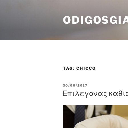
Skip
to
ODIGOSGI
content
TAG:
CHICCO
POSTED
30/06/2017
ON
Επιλεγονας καθι