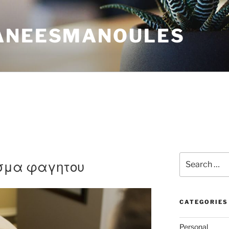
ANEESMANOULES
Search
σμα φαγητου
for:
CATEGORIES
Personal