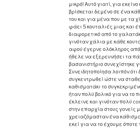
μικρό! Αυτό γιατί, για εκεί
βρίσκεται δεμένο σε ένα κά
του και για μένα που με τα 
φάει 5 κουταλιές μιας και έ
διαφορετικό από το γαλατάκι
γινόταν χάλια με κάθε κουτ
αφού έγερνε ολόκληρος από
ήθελε να εξερευνήσει τα πάν
βασανιστήριο συνεχίστηκε γ
Συνειδητοποίησα λοιπόν ότι
συγκεντρωθεί ώστε να σταθε
καθισματάκι το συγκεκριμένο
ήταν πολύ βολικό για να το 
έκλεινε και γινόταν πολύ co
στην επαρχία στους γονείς μο
χρειαζόμασταν ένα κάθισμα
εκεί για να το έχουμε όποτε