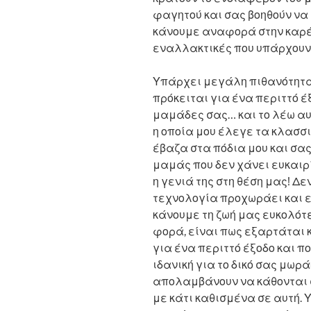
φαγητού και σας βοηθούν να 
κάνουμε αναφορά στην καρέ
εναλλακτικές που υπάρχουν
Υπάρχει μεγάλη πιθανότητα 
πρόκειται για ένα περιττό έ
μαμάδες σας… και το λέω αυ
η οποία μου έλεγε τα κλασσι
έβαζα στα πόδια μου και σα
μαμάς που δεν χάνει ευκαιρί
η γενιά της στη θέση μας! Δε
τεχνολογία προχωράει και ε
κάνουμε τη ζωή μας ευκολότε
φορά, είναι πως εξαρτάται κ
για ένα περιττό έξοδο και π
ιδανική για το δικό σας μωρ
απολαμβάνουν να κάθονται 
με κάτι καθισμένα σε αυτή.