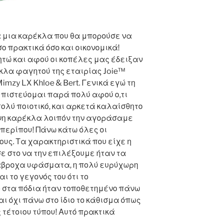
 μια καρέκλα που θα μπορούσε να
ο πρακτικά όσο και οικονομικά!
τώ και αφού οι κοπέλες μας έδειξαν
έκλα φαγητού της εταιρίας Joie™
mzy LX Khloe & Bert. Γενικά εγώ τη
μπιστεύομαι παρά πολύ αφού ο,τι
ολύ ποιοτικό, και αρκετά καλαίσθητο
ένη καρέκλα λοιπόν την αγοράσαμε
περίπου! Πάνω κάτω όλες οι
υς. Τα χαρακτηριστικά που είχε η
ε στο να την επιλέξουμε ήταν τα
άβροχα υφάσματα, η πολύ ευρύχωρη
ι το γεγονός του ότι το
ό στα πόδια ήταν τοποθετημένο πάνω
και όχι πάνω στο ίδιο το κάθισμα όπως
τέτοιου τύπου! Αυτό πρακτικά