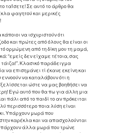
το ταΐσετε! Σε αυτό το άρθρο θα
κλα φαγητού και μερικές
!
κάποιοι να ισχυριστούν ότι
ξοδο και πρώτες από όλους θα είναι οι
τό ορμώμενη από τη δίκη μου τη μαμά,
κά: “εμείς δεν είχαμε τέτοια, σας
ς τάιζα!”. Κλασικό παράδειγμα
α να επισημάνει τί έκανε εκείνη και
ν εννοούν να καταλάβουν ότι η
ξελίσσεται ώστε να μας βοηθήσει να
ρη! Εγώ αυτό που θα πω για άλλη μια
αι πάλι από το παιδί το αν πρόκειται
ολύ περισσότερο ποια λύση είναι
άκι. Υπάρχουν μωρά που
στην καρέκλα και να απασχολούνται
 Υπάρχουν άλλα μωρά που τρώνε