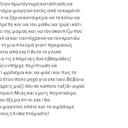
νο ήταν πρωτόγνωρη κατάσταση να
θισμα φαγητού εκτός από το καρότσι
χίλια ζόρια κατάφερα να το κάνω να
πρεπε και να του μάθω να τρώει κάτι
 της μαμάς και να τον σκουπίζω που
αλιά και ταυτόχρονα να τον κρατάω
 τη μια πλευρά γιατί προφανώς
τα από εκεί! Αυτό το γλυκό
ια τις επόμενες δυο εβδομάδες!
 δεν υπήρχε περίπτωση να
ί φρόνημα και να φάει και πως το
 ήταν πολύ ρηχό για εκείνον. Βέβαια
πάρεις μαζί σου σε κάποιο ταξίδι αφού
mpact. Μιας και εμείς πηγαίνουμε
υ ήξερα ότι κι εκεί θα
 φαγητού, οπότε και το αφήσαμε
 τους επισκεπτόμαστε!