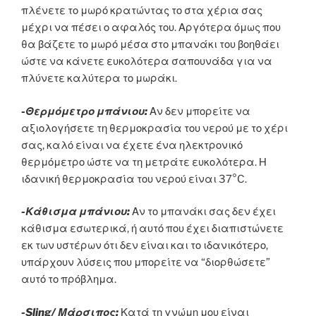
πλένετε το μωρό κρατώντας το στα χέρια σας
μέχρι να πέσει ο αφαλός του. Αργότερα όμως που
θα βάζετε το μωρό μέσα στο μπανάκι του βοηθάει
ώστε να κάνετε ευκολότερα σαπουνάδα για να
πλύνετε καλύτερα το μωράκι.
-Θερμόμετρο μπάνιου:
Αν δεν μπορείτε να
αξιολογήσετε τη θερμοκρασία του νερού με το χέρι
σας, καλό είναι να έχετε ένα ηλεκτρονικό
θερμόμετρο ώστε να τη μετράτε ευκολότερα. Η
ιδανική θερμοκρασία του νερού είναι 37°C.
-Κάθισμα μπάνιου:
Αν το μπανάκι σας δεν έχει
κάθισμα εσωτερικά, ή αυτό που έχει διαπιστώνετε
εκ των υστέρων ότι δεν είναι και το ιδανικότερο,
υπάρχουν λύσεις που μπορείτε να “διορθώσετε”
αυτό το πρόβλημα.
-Sling/ Μάρσιπος:
Κατά τη γνώμη μου είναι