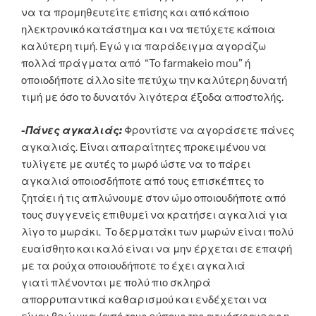
να τα προμηθευτείτε επίσης και από κάποιο
ηλεκτρονικό κατάστημα και να πετύχετε κάποια
καλύτερη τιμή. Εγώ για παράδειγμα αγοράζω
πολλά πράγματα από “To farmakeio mou” ή
οποιοδήποτε άλλο site πετύχω την καλύτερη δυνατή
τιμή με όσο το δυνατόν λιγότερα έξοδα αποστολής.
-Πάνες αγκαλιάς:
Φροντίστε να αγοράσετε πάνες
αγκαλιάς. Είναι απαραίτητες προκειμένου να
τυλίγετε με αυτές το μωρό ώστε να το πάρει
αγκαλιά οποιοσδήποτε από τους επισκέπτες το
ζητάει ή τις απλώνουμε στον ώμο οποιουδήποτε από
τους συγγενείς επιθυμεί να κρατήσει αγκαλιά για
λίγο το μωράκι. Το δερματάκι των μωρών είναι πολύ
ευαίσθητο και καλό είναι να μην έρχεται σε επαφή
με τα ρούχα οποιουδήποτε το έχει αγκαλιά
γιατί πλένονται με πολύ πιο σκληρά
απορρυπαντικά καθαρισμού και ενδέχεται να