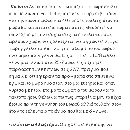
-Κούνια:
Αν σκοπεύετε να κοιμίζετε το μωρό δίπλα
σας σε λίκνο ή Port bebe, τότε δεν υπάρχει βιασύνη
για την κούνια αφού για 40 ημέρες τουλάχιστον το
μωρό θα κοιμάται στο δωμάτιό σας. Μπορείτε να
επιλέξετε με την ησυχία σας τα έπιπλα που σας
αρέσουν χωρίς να χρειάζεται να αγχώνεστε. Εγώ
παρήγγειλα τα έπιπλα για το δωμάτιο του μωρού
ένα μήνα πριν γεννήσω. Εϊχα ΠΗΤ στις 10/8 αλλά
γέννησα τελικά στις 25/7 όμως είχα ζητήσει
παράδοση των επίπλων στις 27/7, πράγμα που
σημαίνει ότι έφεραν τα πράγματα στο σπίτι ενώ
εγώ και το μωρό ήμασταν στο μαιευτήριο και όταν
γυρίσαμε ήταν έτοιμο το δωμάτιο του μωρού να το
τακτοποιήσω. Θέλω να πω πως μπορεί να μην το είχα
έτοιμο πριν τη γέννηση του μωρού αλλά τουλάχιστον
ήταν το τελευταίο πράγμα που θα με άγχωνε.
-Τσάντα- αλλαξιέρα:
Θα χρειαστεί επίσης να