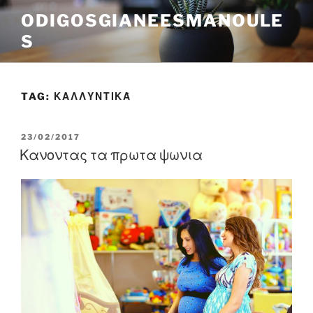
Skip
ODIGOSGIANEESMANOULE
to
S
content
TAG:
ΚΑΛΛΥΝΤΙΚΆ
POSTED
23/02/2017
ON
Κανοντας τα πρωτα ψωνια