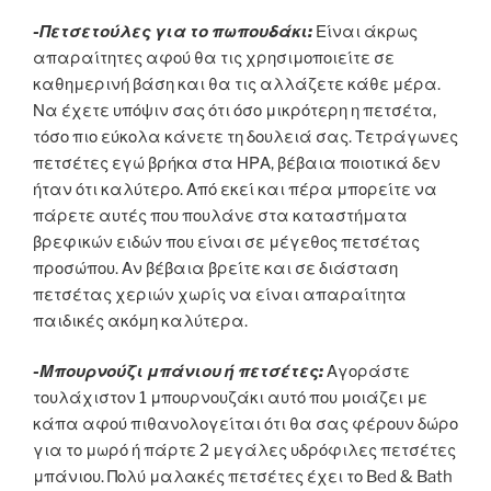
-Πετσετούλες για το πωπουδάκι:
Είναι άκρως
απαραίτητες αφού θα τις χρησιμοποιείτε σε
καθημερινή βάση και θα τις αλλάζετε κάθε μέρα.
Να έχετε υπόψιν σας ότι όσο μικρότερη η πετσέτα,
τόσο πιο εύκολα κάνετε τη δουλειά σας. Τετράγωνες
πετσέτες εγώ βρήκα στα ΗΡΑ, βέβαια ποιοτικά δεν
ήταν ότι καλύτερο. Από εκεί και πέρα μπορείτε να
πάρετε αυτές που πουλάνε στα καταστήματα
βρεφικών ειδών που είναι σε μέγεθος πετσέτας
προσώπου. Αν βέβαια βρείτε και σε διάσταση
πετσέτας χεριών χωρίς να είναι απαραίτητα
παιδικές ακόμη καλύτερα.
-Μπουρνούζι μπάνιου ή πετσέτες:
Αγοράστε
τουλάχιστον 1 μπουρνουζάκι αυτό που μοιάζει με
κάπα αφού πιθανολογείται ότι θα σας φέρουν δώρο
για το μωρό ή πάρτε 2 μεγάλες υδρόφιλες πετσέτες
μπάνιου. Πολύ μαλακές πετσέτες έχει το Bed & Bath