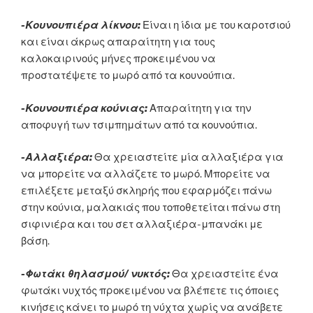
-Κουνουπιέρα λίκνου:
Είναι η ίδια με του καροτσιού
και είναι άκρως απαραίτητη για τους
καλοκαιρινούς μήνες προκειμένου να
προστατέψετε το μωρό από τα κουνούπια.
-Κουνουπιέρα κούνιας:
Απαραίτητη για την
αποφυγή των τσιμπημάτων από τα κουνούπια.
-Αλλαξιέρα:
Θα χρειαστείτε μία αλλαξιέρα για
να μπορείτε να αλλάζετε το μωρό. Μπορείτε να
επιλέξετε μεταξύ σκληρής που εφαρμόζει πάνω
στην κούνια, μαλακιάς που τοποθετείται πάνω στη
σιφινιέρα και του σετ αλλαξιέρα-μπανάκι με
βάση.
-Φωτάκι θηλασμού/ νυκτός:
Θα χρειαστείτε ένα
φωτάκι νυχτός προκειμένου να βλέπετε τις όποιες
κινήσεις κάνει το μωρό τη νύχτα χωρίς να ανάβετε