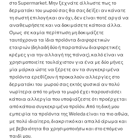
στο Supermarket. Μην ξεχνάτε άλλωστε πως το
δερματάκι του μωρού σας θα σας δείξει αν κάνατε
τη σωστή επιλογή και αν όχι, δεν είναι ποτέ αργά να
αναθεωρήσετε και να δοκιμάσετε κάποια άλλα.
Όμως σε καμία περίπτωση μη δοκιμάζετε
ταυτόχρονα τα ίδια προϊόντα διαφορετικών
εταιριών (δηλαδή δύο ή παραπάνω διαφορετικές
κρέμες για την αλλαγή της πάνας), καλό είναι να
χρησιμοποιείτε τουλάχιστον για ένα με δύο μήνες
μία μάρκα ώστε να ξέρετε αν τα συγκεκριμένα
προϊόντα ερεθίζουν ή προκαλούν αλλεργίες στο
δερματάκι του μωρού σας εκτός φυσικά αν πολύ
νωρίτερα από το μήνα το μωρό έχει παρουσιάσει
κάποια αλλεργία που υποψιάζεστε ότι προέρχεται
από κάποιο συγκεκριμένο προϊόν. Από τη δική μου
εμπειρία τα προϊόντα της Weleda είναι τα πιο αθώα,
με πολύ ιδιαίτερο, διακριτικό και απαλό άρωμα και
με βεβαιότητα θα χρησιμοποιήσω και στο επόμενο
παιδί μου.