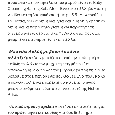
πρόσωπο και το κεφαλάκι του μωρού είναι το Baby
Cleansing Bar της SebaMed . Είναι κατάλληλο για τη
νινίδα και τη βρεφική ακμή, με ph 5.5 . Δεν τσούζει
τα μάτια, αλλά δεν είναι για καθημερινή χρήση αν
δεν είναι απαραίτητο γιατί έχω παρατηρήσει
ότι ξεραίνει το δερματάκι. Φυσικά ο γιατρός σας
μπορεί να σας προτείνει κάτι άλλο.
-Μπανάκι Απλό ή με βάση ή μπάνιο-
αλλαξιέρα:
Δε χρειάζεται από την πρώτη μέρα
καθώς τουλάχιστον μέχρι τη στιγμή που θα
αποκολληθεί ο αφαλός του μωρού, δεν πρέπει να το
βάζουμε στο μπανάκι να μουλιάζει. Ένα πολύ καλό
μπανάκι ώστε να μπορείτε να κάνετε το μωρό
μπάνιο ακόμη και μόνη σας είναι αυτό της Fisher
Prise.
-Φυσικό σφουγγαράκι:
Δεν είναι απαραίτητο για
τον πρώτο μήνα και κυρίως για όσο διάστημα