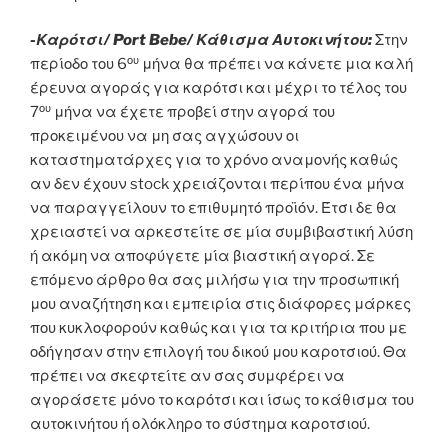
-Καρότσι/ Port Bebe/ Κάθισμα Αυτοκινήτου:
Στην
ου
περίοδο του 6
μήνα θα πρέπει να κάνετε μια καλή
έρευνα αγοράς για καρότσι και μέχρι το τέλος του
ου
7
μήνα να έχετε προβεί στην αγορά του
προκειμένου να μη σας αγχώσουν οι
καταστηματάρχες για το χρόνο αναμονής καθώς
αν δεν έχουν stock χρειάζονται περίπου ένα μήνα
να παραγγείλουν το επιθυμητό προϊόν. Έτσι δε θα
χρειαστεί να αρκεστείτε σε μία συμβιβαστική λύση
ή ακόμη να αποφύγετε μία βιαστική αγορά. Σε
επόμενο άρθρο θα σας μιλήσω για την προσωπική
μου αναζήτηση και εμπειρία στις διάφορες μάρκες
που κυκλοφορούν καθώς και για τα κριτήρια που με
οδήγησαν στην επιλογή του δικού μου καροτσιού. Θα
πρέπει να σκεφτείτε αν σας συμφέρει να
αγοράσετε μόνο το καρότσι και ίσως το κάθισμα του
αυτοκινήτου ή ολόκληρο το σύστημα καροτσιού.