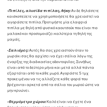
-Πιπίλες, αλυσίδα πιπίλας, θήκη:
Αν δε θηλάσετε
καισκοπεύετε να χρησιμοποιήσετε θα χρειαστεί να
αγοράσετε πιπίλα. Προτιμήστε μία ελαφριά
πιπίλα με θηλή από φυσικό καουτσούκ που είναι πιο
μαλακό και προσομοιάζει καλύτερα τη θηλή της
μαμάς.
-Σαλιάρες:
Αυτές θα σας χρειαστούν όταν το
μωράκι σας θα αρχίσει να έχει σάλια λόγω της
έναρξης της διαδικασίας οδοντοφυΐας. Συνήθως
είναι από το δεύτερο μήνα και μετά αλλά πάντα
εξαρτάται από το κάθε μωρό. Αγοράστε 5 τμχ
προκειμένου να τις αλλάζετε κάθε φορά που
βρέχονται αρκετά από τα σάλια του μωρού ώστε να
μην κρυώνει.
-Θερμόμετρο χώρου:
Καλό είναι να έχετε ένα