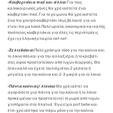
-Κουβερτάκια πικέ και άλλα:
Για τους
καλοκαιρινούς μήνες θα χρειαστείτε ένα
κουβερτάκι πικέ. Για το χειμώνα θα χρειαστείτε
ένα πιο χοντρό κουβερτάκι ίσως βελουτέ για να
είναι πιο μαλακό. Πολύ ωραία, οικονομικά και καλής
ποιότητας κουβερτάκια για όλες τις περιπτώσεις
έχει η ελληνική εταιρία nef-nef .
-Σελτεδάκια:
Πολύ χρήσιμα τόσο για την κούνια και
το λίκνο όσο και για την αλλαξιέρα, ή το κρεβάτι
σας αφού προστατεύουν από τυχών διαρροές. Θα
ήταν καλό να έχετε τουλάχιστον 2 μεσαία ή
μεγάλα για την κούνια και 2-3 μικρά για το λίκνο.
-Πάντα κούνιας/ λίκνου:
Θα χρειαστεί να
αγοράσετε μια πάντα για την κούνια ή το λίκνο
προκειμένου να προστατευτεί το μωρό από τυχών
χτυπήματα στα πλαϊνά. Εγώ είχα port bebe και
έτσι χρειάστηκε να πάρω μόνο για την κούνια.