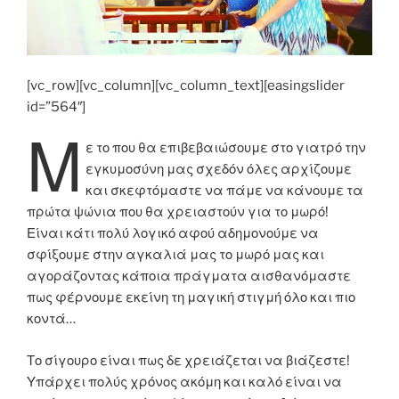
[vc_row][vc_column][vc_column_text][easingslider
id=”564″]
Μ
ε το που θα επιβεβαιώσουμε στο γιατρό την
εγκυμοσύνη μας σχεδόν όλες αρχίζουμε
και σκεφτόμαστε να πάμε να κάνουμε τα
πρώτα ψώνια που θα χρειαστούν για το μωρό!
Είναι κάτι πολύ λογικό αφού αδημονούμε να
σφίξουμε στην αγκαλιά μας το μωρό μας και
αγοράζοντας κάποια πράγματα αισθανόμαστε
πως φέρνουμε εκείνη τη μαγική στιγμή όλο και πιο
κοντά…
Το σίγουρο είναι πως δε χρειάζεται να βιάζεστε!
Υπάρχει πολύς χρόνος ακόμη και καλό είναι να