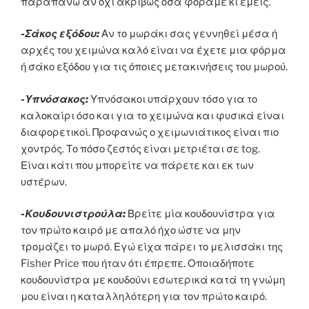
παραπάνω αν όχι ακριβώς όσα φοράμε κι εμείς.
-Σάκος εξόδου:
Αν το μωράκι σας γεννηθεί μέσα ή
αρχές του χειμώνα καλό είναι να έχετε μια φόρμα
ή σάκο εξόδου για τις όποιες μετακινήσεις του μωρού.
-Υπνόσακος:
Υπνόσακοι υπάρχουν τόσο για το
καλοκαίρι όσο και για το χειμώνα και φυσικά είναι
διαφορετικοί. Προφανώς ο χειμωνιάτικος είναι πιο
χοντρός. Το πόσο ζεστός είναι μετριέται σε tog.
Είναι κάτι που μπορείτε να πάρετε και εκ των
υστέρων.
-Κουδουνιστρούλα:
Βρείτε μία κουδουνίστρα για
τον πρώτο καιρό με απαλό ήχο ώστε να μην
τρομάζει το μωρό. Εγώ είχα πάρει το μελισσάκι της
Fisher Price που ήταν ότι έπρεπε. Οποιαδήποτε
κουδουνίστρα με κουδούνι εσωτερικά κατά τη γνώμη
μου είναι η καταλληλότερη για τον πρώτο καιρό.