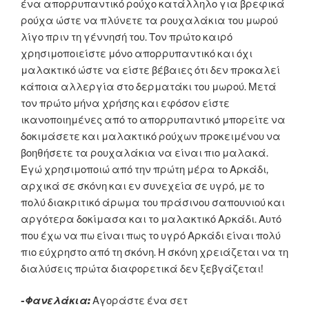
ένα απορρυπαντικό ρούχο κατάλληλο για βρεφικά
ρούχα ώστε να πλύνετε τα ρουχαλάκια του μωρού
λίγο πριν τη γέννησή του. Τον πρώτο καιρό
χρησιμοποιείστε μόνο απορρυπαντικό και όχι
μαλακτικό ώστε να είστε βέβαιες ότι δεν προκαλεί
κάποια αλλεργία στο δερματάκι του μωρού. Μετά
τον πρώτο μήνα χρήσης και εφόσον είστε
ικανοποιημένες από το απορρυπαντικό μπορείτε να
δοκιμάσετε και μαλακτικό ρούχων προκειμένου να
βοηθήσετε τα ρουχαλάκια να είναι πιο μαλακά.
Εγώ χρησιμοποιώ από την πρώτη μέρα το Αρκάδι,
αρχικά σε σκόνη και εν συνεχεία σε υγρό, με το
πολύ διακριτικό άρωμα του πράσινου σαπουνιού και
αργότερα δοκίμασα και το μαλακτικό Αρκάδι. Αυτό
που έχω να πω είναι πως το υγρό Αρκάδι είναι πολύ
πιο εύχρηστο από τη σκόνη. Η σκόνη χρειάζεται να τη
διαλύσεις πρώτα διαφορετικά δεν ξεβγάζεται!
-Φανελάκια:
Αγοράστε ένα σετ