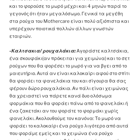
και το φορούσε το μωρό μέχρι και 4 μηνών παρά το
γεγονός ότι ήταν μεγαλόσωμο. Γενικά τα μεγέθη
στα ρούχα του Mothercare είναι πολύ αξιόπιστα και
υπερέχουν ποιοτικά πολλών άλλων γνωστών
εταιριών.
-Καλτσακια/ ρουχαλάκια:
Αγοράστε καλτσάκια,
ένα σκουφάκι(αν πρόκειται για χειμώνα) και το σετ
ρούχων που θα φορέσει το μωρό για να βγει από το
μαιευτήριο. Αυτά αν είναι καλοκαίρι αφού στο σπίτι
θα φοράει τα φανελάκια του και σίγουρα θα σας
φέρουν δώρο ρουχαλάκια. Αν πάλι είναι χειμώνας
θα χρειαστεί να πάρετε κανά δυο ολόσωμα
φορμάκια που θα φοράει πάνω από το φανελάκι ή
ένα ζακετάκι αν του φοράτε το φορμάκι χωρίς
φανελάκι. Ακολουθούμε τον κανόνα: Το μωρό να
φοράει το καλοκαίρι ένα ρούχο λιγότερο από αυτά
που φοράμε εμείς και το χειμώνα ένα ρούχο