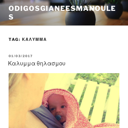
Skip
ODIGOSGIANEESMANOULE
to
S
content
TAG:
ΚΆΛΥΜΜΑ
POSTED
01/03/2017
ON
Καλυμμα θηλασμου