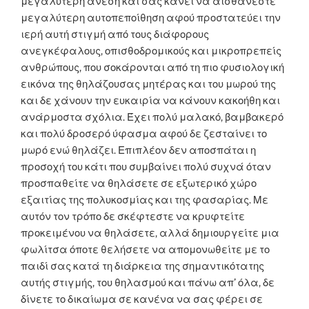
μεγαλύτερη άνεση και σας κάνει να αισθάνεστε
μεγαλύτερη αυτοπεποίθηση αφού προστατεύει την
ιερή αυτή στιγμή από τους διάφορους
ανεγκέφαλους, οπισθοδρομικούς και μικροπρεπείς
ανθρώπους, που σοκάρονται από τη πιο φυσιολογική
εικόνα της θηλάζουσας μητέρας και του μωρού της
και δε χάνουν την ευκαιρία να κάνουν κακοήθη και
ανάρμοστα σχόλια. Έχει πολύ μαλακό, βαμβακερό
και πολύ δροσερό ύφασμα αφού δε ζεσταίνει το
μωρό ενώ θηλάζει. Επιπλέον δεν αποσπάται η
προσοχή του κάτι που συμβαίνει πολύ συχνά όταν
προσπαθείτε να θηλάσετε σε εξωτερικό χώρο
εξαιτίας της πολυκοσμίας και της φασαρίας. Με
αυτόν τον τρόπο δε σκέφτεστε να κρυφτείτε
προκειμένου να θηλάσετε, αλλά δημιουργείτε μια
φωλίτσα όποτε θελήσετε να απομονωθείτε με το
παιδί σας κατά τη διάρκεια της σημαντικότατης
αυτής στιγμής, του θηλασμού και πάνω απ’ όλα, δε
δίνετε το δικαίωμα σε κανένα να σας φέρει σε