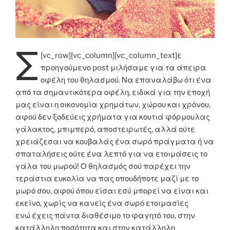
Σ
[vc_row][vc_column][vc_column_text]
ε
προηγούμενο post μιλήσαμε για τα άπειρα
οφέλη του θηλασμού. Να επαναλάβω ότι ένα
από τα σημαντικότερα οφέλη, ειδικά για την εποχή
μας είναι η οικονομία χρημάτων, χώρου και χρόνου,
αφού δεν ξοδεύεις χρήματα για κουτιά φόρμουλας
γάλακτος, μπιμπερό, αποστειρωτές, αλλά ούτε
χρειάζεσαι να κουβαλάς ένα σωρό πράγματα ή να
σπαταλήσεις ούτε ένα λεπτό για να ετοιμάσεις το
γάλα του μωρού! Ο θηλασμός σού παρέχει την
τεράστια ευκολία να πας οπουδήποτε μαζί με το
μωρό σου, αφού όπου είσαι εσύ μπορεί να είναι και
εκείνο, χωρίς να κανείς ένα σωρό ετοιμασίες
ενώ έχεις πάντα διαθέσιμο το φαγητό του, στην
κατάλληλη ποσότητα και στην κατάλληλη