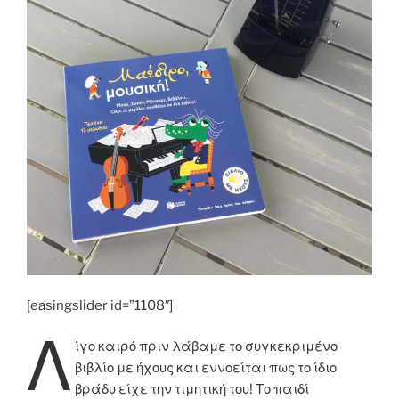
[easingslider id=”1108″]
Λ
ίγο καιρό πριν λάβαμε το συγκεκριμένο
βιβλίο με ήχους και εννοείται πως το ίδιο
βράδυ είχε την τιμητική του! Το παιδί