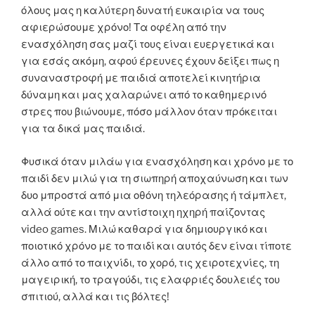
όλους μας η καλύτερη δυνατή ευκαιρία να τους
αφιερώσουμε χρόνο! Τα οφέλη από την
ενασχόληση σας μαζί τους είναι ευεργετικά και
για εσάς ακόμη, αφού έρευνες έχουν δείξει πως η
συναναστροφή με παιδιά αποτελεί κινητήρια
δύναμη και μας χαλαρώνει από το καθημερινό
στρες που βιώνουμε, πόσο μάλλον όταν πρόκειται
για τα δικά μας παιδιά.
Φυσικά όταν μιλάω για ενασχόληση και χρόνο με το
παιδί δεν μιλώ για τη σιωπηρή αποχαύνωση και των
δυο μπροστά από μια οθόνη τηλεόρασης ή τάμπλετ,
αλλά ούτε και την αντίστοιχη ηχηρή παίζοντας
video games. Μιλώ καθαρά για δημιουργικό και
ποιοτικό χρόνο με το παιδί και αυτός δεν είναι τίποτε
άλλο από το παιχνίδι, το χορό, τις χειροτεχνίες, τη
μαγειρική, το τραγούδι, τις ελαφριές δουλειές του
σπιτιού, αλλά και τις βόλτες!