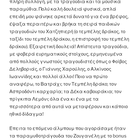
πλήρη συλλογή, με τα τραγούδια και τα μουσικά
παραμύθια. Πολύ καλή δουλειά φυσικά, απλά
επειδή μου φάνηκε αρκετά δυνατό για ένα βρέφος,
έψαξα περαιτέρω και βρήκα τη σειρά παιδικών
τραγουδιών του Χατζηπιερή (ο τεμπέλης δράκος, το
ταξίδι του τεμπέλη δράκου, η επιστροφή του τεμπέλη
δράκου). Εξαιρετική δουλειά! Απίστευτα τραγούδια,
με φοβερά ευρηματικούς στοίχους, ερμηνευμένα
από πολλούς γνωστούς τραγουδιστές όπως ο Φοίβος
Δεληβοριάς, ο Γιάννης Χαρούλης, ο Αλκίνοος
Ιωαννίδης και πολλοί άλλοι! Ποιο να πρώτο
αναφέρω, το Βατράχι; τον Τεμπέλη δράκο; τον
Ασπροδόντι καρχαρία; τα Δέκα καβουράκια; τον
πρίγκιπα Λεμόνι; όλα ένα κι ένα με τα
περισσότερα από αυτά να μεταφέρουν και κάποιο
ηθικό δίδαγμα!
Έπειτα το επόμενο άλμπουμ που αγοράσαμε ήταν
τα παραμυθοτράγουδα του Ζουγανέλη με το bonus