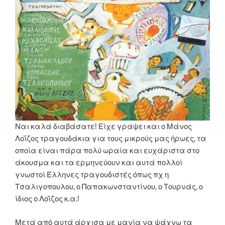
Ναι καλά διαβάσατε! Είχε γράψει και ο Μάνος
Λοΐζος τραγουδάκια για τους μικρούς μας ήρωες, τα
οποία είναι πάρα πολύ ωραία και ευχάριστα στο
άκουσμα και τα ερμηνεύουν και αυτά πολλοί
γνωστοί Έλληνες τραγουδιστές όπως πχ η
Τσαλιγοπουλου, ο Παπακωνσταντίνου, ο Τουρνάς, ο
ίδιος ο Λοΐζος κ.α.!
Μετά από αυτά άρχισα με μανία να ψάχνω τα