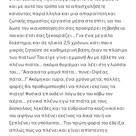
και με αυτό τον τρόπο να το απασχολήσετε
κάνοντας παράλληλα και μια απαραίτητη και
ζωτικής σημασίας εργασία μέσα στο σπίτι, να του
δώσε την ικανοποίηση ότι σας προσφέρει τη βοήθεια
του και έτσι σας ξεκουράζει… Για ένα μεγάλο
διάστημα, και σε ηλικία 2,5 χρόνων, κάτι που ο
μικρός ζητούσε σε καθημερινή βάση, ήταν το πλύσιμο
των πιάτων! Του είχε γίνει εμμονή! Αν με έβλεπε να
πλένω πιάτα… ακόμα θυμάμαι να λέει στη γλώσσα
του…. “Ααααατα μαμά πάτα… πυνει Οφέας
πάτα…!” Ακόμη και τώρα, ένα χρόνο μετά, πολλές
φορές θα προθυμοποιηθεί να πλύνει εκείνος τα
πιάτα! Φυσικά επ ουδενί λόγω δεν του κόβω τον
αέρα… γενικά πλένω εγώ τα πιάτα με τους
δύσκολους λεκέδες και τα εύθραυστα κουζινικά και
του αφήνω να πλένει εκείνος τα δικά του ή να
ξεπλένει τα υπόλοιπα… Την πρώτη φορά του έδειξα
απλώς πώς να πλένει και είναι απίστευτη η