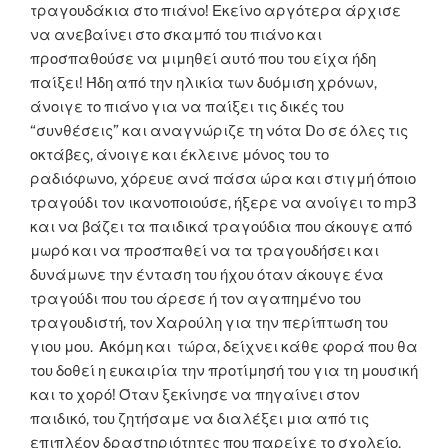
τραγουδάκια στο πιάνο! Εκείνο αργότερα άρχισε
να ανεβαίνει στο σκαμπό του πιάνο και
προσπαθούσε να μιμηθεί αυτό που του είχα ήδη
παίξει! Ήδη από την ηλικία των δυόμιση χρόνων,
άνοιγε το πιάνο για να παίξει τις δικές του
“συνθέσεις” και αναγνώριζε τη νότα Do σε όλες τις
οκτάβες, άνοιγε και έκλεινε μόνος του το
ραδιόφωνο, χόρευε ανά πάσα ώρα και στιγμή όποιο
τραγούδι τον ικανοποιούσε, ήξερε να ανοίγει το mp3
και να βάζει τα παιδικά τραγούδια που άκουγε από
μωρό και να προσπαθεί να τα τραγουδήσει και
δυνάμωνε την ένταση του ήχου όταν άκουγε ένα
τραγούδι που του άρεσε ή τον αγαπημένο του
τραγουδιστή, τον Χαρούλη για την περίπτωση του
γιου μου. Ακόμη και τώρα, δείχνει κάθε φορά που θα
του δοθεί η ευκαιρία την προτίμησή του για τη μουσική
και το χορό! Όταν ξεκίνησε να πηγαίνει στον
παιδικό, του ζητήσαμε να διαλέξει μια από τις
επιπλέον δραστηριότητες που παρείχε το σχολείο,