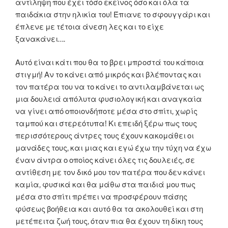
αντίληψη που έχει τόσο εκείνος όσο και όλα τα
παιδάκια στην ηλικία του! Έπιανε το σφουγγάρι και
έπλενε με τέτοια άνεση λες και το είχε
ξανακάνει….
Αυτό είναι κάτι που θα το βρει μπροστά του κάποια
στιγμή! Αν το κάνει από μικρός και βλέποντας και
τον πατέρα του να το κάνει το αντιλαμβάνεται ως
μια δουλειά απόλυτα φυσιολογική και αναγκαία
να γίνει από οποιονδήποτε μέσα στο σπίτι, χωρίς
ταμπού και στερεότυπα! Κι επειδή ξέρω πως τους
περισσότερους άντρες τους έχουν κακομάθει οι
μανάδες τους, και μιας και εγώ έχω την τύχη να έχω
έναν άντρα ο οποίος κάνει όλες τις δουλειές, σε
αντίθεση με τον δικό μου τον πατέρα που δεν κάνει
καμία, φυσικά και θα μάθω στα παιδιά μου πως
μέσα στο σπίτι πρέπει να προσφέρουν πάσης
φύσεως βοήθεια και αυτό θα τα ακολουθεί και στη
μετέπειτα ζωή τους, όταν πια θα έχουν τη δίκη τους