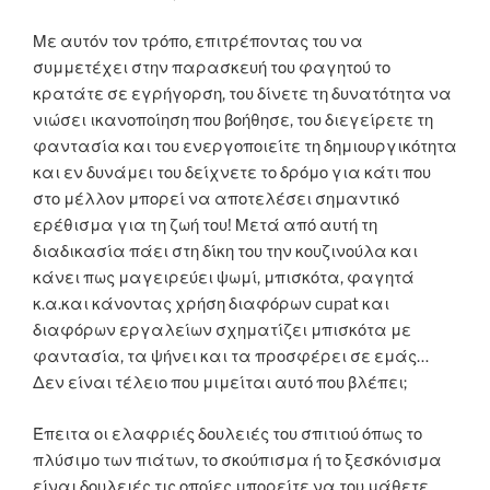
Με αυτόν τον τρόπο, επιτρέποντας του να
συμμετέχει στην παρασκευή του φαγητού το
κρατάτε σε εγρήγορση, του δίνετε τη δυνατότητα να
νιώσει ικανοποίηση που βοήθησε, του διεγείρετε τη
φαντασία και του ενεργοποιείτε τη δημιουργικότητα
και εν δυνάμει του δείχνετε το δρόμο για κάτι που
στο μέλλον μπορεί να αποτελέσει σημαντικό
ερέθισμα για τη ζωή του! Μετά από αυτή τη
διαδικασία πάει στη δίκη του την κουζινούλα και
κάνει πως μαγειρεύει ψωμί, μπισκότα, φαγητά
κ.α.και κάνοντας χρήση διαφόρων cupat και
διαφόρων εργαλείων σχηματίζει μπισκότα με
φαντασία, τα ψήνει και τα προσφέρει σε εμάς…
Δεν είναι τέλειο που μιμείται αυτό που βλέπει;
Έπειτα οι ελαφριές δουλειές του σπιτιού όπως το
πλύσιμο των πιάτων, το σκούπισμα ή το ξεσκόνισμα
είναι δουλειές τις οποίες μπορείτε να του μάθετε