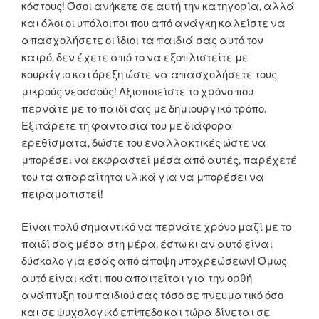
κόστους! Όσοι ανήκετε σε αυτή την κατηγορία, αλλά
και όλοι οι υπόλοιποι που από ανάγκη καλείστε να
απασχολήσετε οι ίδιοι τα παιδιά σας αυτό τον
καιρό, δεν έχετε από το να εξοπλιστείτε με
κουράγιο και όρεξη ώστε να απασχολήσετε τους
μικρούς νεοσσούς! Αξιοποιείστε το χρόνο που
περνάτε με το παιδί σας με δημιουργικό τρόπο.
Εξιτάρετε τη φαντασία του με διάφορα
ερεθίσματα, δώστε του εναλλακτικές ώστε να
μπορέσει να εκφραστεί μέσα από αυτές, παρέχετέ
του τα απαραίτητα υλικά για να μπορέσει να
πειραματιστεί!
Είναι πολύ σημαντικό να περνάτε χρόνο μαζί με το
παιδί σας μέσα στη μέρα, έστω κι αν αυτό είναι
δύσκολο για εσάς από άποψη υποχρεώσεων! Όμως
αυτό είναι κάτι που απαιτείται για την ορθή
ανάπτυξη του παιδιού σας τόσο σε πνευματικό όσο
και σε ψυχολογικό επίπεδο και τώρα δίνεται σε