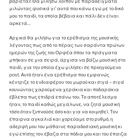
βαριέται! Θα μιλήσω λοιπόν με παραδείγματα
μιλώντας φυσικά γι’ αυτά που κάνω εγώ με το δικό
μου το παιδί, τα οποία βέβαια και πάλι δεν είναι
αρκετά…
Αρχικά θα μιλήσω για το ερέθισμα της μουσικής
λέγοντας πως από το πέρας των σαράντα πρώτων
ημερών της ζωής του Ορφέα όπου τα πράγματα
μπήκαν σε μια σειρά, άρχισα να βάζω μουσική στο
παιδί, για την οποία έχω μιλήσει σε προηγούμενο
post. Αυτό ήταν ένα ερέθισμα που εμφανώς
κέντριζε το ενδιαφέρον του μωρού και σιγά – σιγά
κουνώντας χαρούμενα χεράκια και ποδαράκια
έβλεπα πως επιδρά επάνω του. Το αποτέλεσμα
ήταν, το παιδί καθώς μεγάλωνε, να ζητά μουσική
τόσο όταν ξυπνούσε όσο και για να κοιμηθεί. Τον
έπαιρνα αγκαλιά και χορεύαμε στο ρυθμό, η
αδερφή μου του μάθαινε παραδοσιακή μουσική κι
εγώ επίσης τον έβαζα στα πόδια μου και του έπαιζα