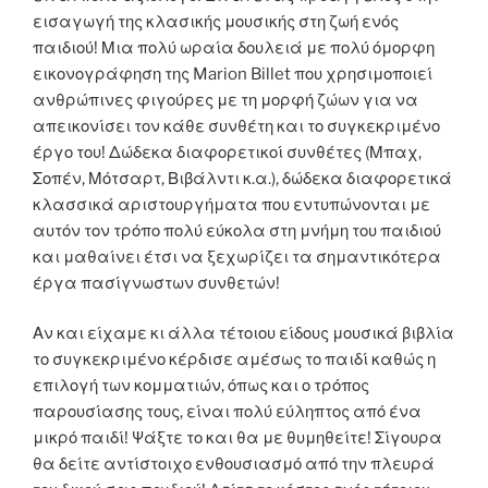
εισαγωγή της κλασικής μουσικής στη ζωή ενός
παιδιού! Μια πολύ ωραία δουλειά με πολύ όμορφη
εικονογράφηση της Marion Billet που χρησιμοποιεί
ανθρώπινες φιγούρες με τη μορφή ζώων για να
απεικονίσει τον κάθε συνθέτη και το συγκεκριμένο
έργο του! Δώδεκα διαφορετικοί συνθέτες (Μπαχ,
Σοπέν, Μότσαρτ, Βιβάλντι κ.α.), δώδεκα διαφορετικά
κλασσικά αριστουργήματα που εντυπώνονται με
αυτόν τον τρόπο πολύ εύκολα στη μνήμη του παιδιού
και μαθαίνει έτσι να ξεχωρίζει τα σημαντικότερα
έργα πασίγνωστων συνθετών!
Αν και είχαμε κι άλλα τέτοιου είδους μουσικά βιβλία
το συγκεκριμένο κέρδισε αμέσως το παιδί καθώς η
επιλογή των κομματιών, όπως και ο τρόπος
παρουσίασης τους, είναι πολύ εύληπτος από ένα
μικρό παιδί! Ψάξτε το και θα με θυμηθείτε! Σίγουρα
θα δείτε αντίστοιχο ενθουσιασμό από την πλευρά