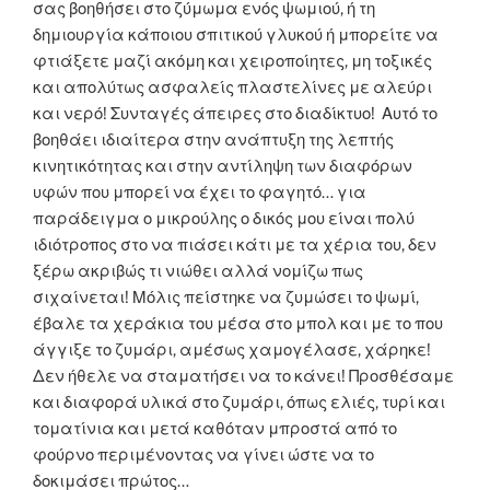
σας βοηθήσει στο ζύμωμα ενός ψωμιού, ή τη
δημιουργία κάποιου σπιτικού γλυκού ή μπορείτε να
φτιάξετε μαζί ακόμη και χειροποίητες, μη τοξικές
και απολύτως ασφαλείς πλαστελίνες με αλεύρι
και νερό! Συνταγές άπειρες στο διαδίκτυο! Αυτό το
βοηθάει ιδιαίτερα στην ανάπτυξη της λεπτής
κινητικότητας και στην αντίληψη των διαφόρων
υφών που μπορεί να έχει το φαγητό… για
παράδειγμα ο μικρούλης ο δικός μου είναι πολύ
ιδιότροπος στο να πιάσει κάτι με τα χέρια του, δεν
ξέρω ακριβώς τι νιώθει αλλά νομίζω πως
σιχαίνεται! Μόλις πείστηκε να ζυμώσει το ψωμί,
έβαλε τα χεράκια του μέσα στο μπολ και με το που
άγγιξε το ζυμάρι, αμέσως χαμογέλασε, χάρηκε!
Δεν ήθελε να σταματήσει να το κάνει! Προσθέσαμε
και διαφορά υλικά στο ζυμάρι, όπως ελιές, τυρί και
τοματίνια και μετά καθόταν μπροστά από το
φούρνο περιμένοντας να γίνει ώστε να το
δοκιμάσει πρώτος…