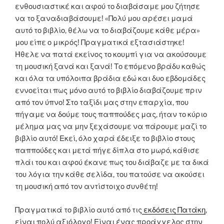
ενθουσιαστικέ και αφού το διαβάσαμε μου ζήτησε
να το ξαναδιαβάσουμε! «Πολύ μου αρέσει μαμά
αυτό το βιβλίο, θέλω να το διαβάζουμε κάθε μέρα»
μου είπε ο μικρός! Πραγματικά εξτασιάστηκε!
Ήθελε να πατά εκείνος το κουμπί για να ακούσουμε
τη μουσική ξανά και ξανά! Το επόμενο βράδυ καθώς
και όλα τα υπόλοιπα βράδια εδώ και δυο εβδομάδες
εννοείται πως μόνο αυτό το βιβλίο διαβάζουμε πριν
από τον ύπνο! Στο ταξίδι μας στην επαρχία, που
πήγαμε να δούμε τους παππούδες μας, ήταν το κύριο
μέλημα μας να μην ξεχάσουμε να πάρουμε μαζί το
βιβλίο αυτό! Εκεί, όλο χαρά έδειξε το βιβλίο στους
παππούδες και μετά πήγε δίπλα στο μωρό, κάθισε
πλάι του και αφού έκανε πως του διάβαζε με τα δικά
του λόγια την κάθε σελίδα, του πατούσε να ακούσει
τη μουσική από τον αντίστοιχο συνθέτη!
Πραγματικά το βιβλίο αυτό από τις
εκδόσεις Πατάκη
,
είναι πολύ αξιόλογο! Είναι ένας προάγγελος στην