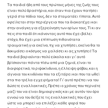
Τα παιδιά ήδη από τους πρώτους μήνες της ζωής τους
είναι πολύ δραστήρια, και όταν πια έχουν πατήσει
γερά στα πόδια τους, δεν τα σταματάει τίποτα. Αυτό
οφείλεται στην περιέργεια που τα διακατέχει και
στην ανάγκη για εξερεύνηση των ορίων τους. Τί κι αν
πεις στο παιδί ότι κάνοντας αυτό που έχει βάλει
στόχο, θα έχει μια επίπτωση πιθανότατα
τραυματική για εκείνο, πχ να χτυπήσει, εκείνο θα το
δοκιμάσει ο κόσμος να χαλάσει κι ας χτυπήσει! Τα
παιδιά βαριούνται πολύ εύκολα και γι’ αυτό
βρίσκονται πάντα πίσω από μια ζημιά, είναι το
διαφορετικό, το ριψοκίνδυνο, η έλλειψη φόβου, και η
άγνοια του κινδύνου που τα εξιτάρει και που τα ωθεί
στα πιο τρέλα εγχειρήματα! Γι’ αυτό πρέπει να του
δώσετε εναλλακτικές. Πρέπει ο χρόνος που περνάτε
μαζί του να είναι δημιουργικός και με αυτόν τον όρο
εννοώ να του δείξετε τις εναλλακτικές που έχει
ώστε να μπορεί να επιλέξει κάθε φορά που