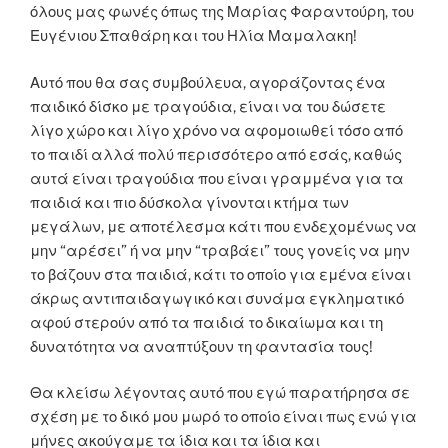
όλους μας φωνές όπως της Μαρίας Φαραντούρη, του
Ευγένιου Σπαθάρη και του Ηλία Μαμαλακη!
Αυτό που θα σας συμβούλευα, αγοράζοντας ένα
παιδικό δίσκο με τραγούδια, είναι να του δώσετε
λίγο χώρο και λίγο χρόνο να αφομοιωθεί τόσο από
το παιδί αλλά πολύ περισσότερο από εσάς, καθώς
αυτά είναι τραγούδια που είναι γραμμένα για τα
παιδιά και πιο δύσκολα γίνονται κτήμα των
μεγάλων, με αποτέλεσμα κάτι που ενδεχομένως να
μην “αρέσει” ή να μην “τραβάει” τους γονείς να μην
το βάζουν στα παιδιά, κάτι το οποίο για εμένα είναι
άκρως αντιπαιδαγωγικό και συνάμα εγκληματικό
αφού στερούν από τα παιδιά το δικαίωμα και τη
δυνατότητα να αναπτύξουν τη φαντασία τους!
Θα κλείσω λέγοντας αυτό που εγώ παρατήρησα σε
σχέση με το δικό μου μωρό το οποίο είναι πως ενώ για
μήνες ακούγαμε τα ίδια και τα ίδια και