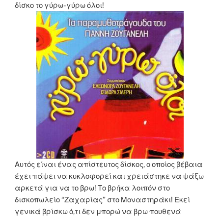
δίσκο το γύρω-γύρω όλοι!
Αυτός είναι ένας απίστευτος δίσκος, ο οποίος βέβαια
έχει πάψει να κυκλοφορεί και χρειάστηκε να ψάξω
αρκετά για να το βρω! Το βρήκα λοιπόν στο
δισκοπωλείο “Ζαχαρίας” στο Μοναστηράκι! Εκεί
γενικά βρίσκω ό,τι δεν μπορώ να βρω πουθενά