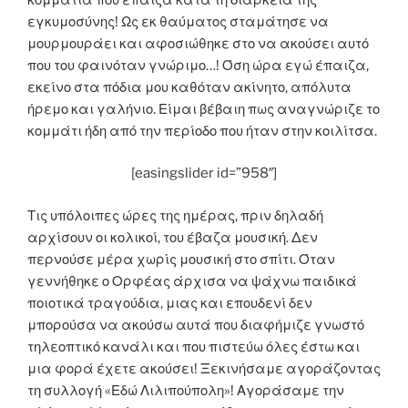
εγκυμοσύνης! Ως εκ θαύματος σταμάτησε να
μουρμουράει και αφοσιώθηκε στο να ακούσει αυτό
που του φαινόταν γνώριμο…! Όση ώρα εγώ έπαιζα,
εκείνο στα πόδια μου καθόταν ακίνητο, απόλυτα
ήρεμο και γαλήνιο. Είμαι βέβαιη πως αναγνώριζε το
κομμάτι ήδη από την περίοδο που ήταν στην κοιλίτσα.
[easingslider id=”958″]
Τις υπόλοιπες ώρες της ημέρας, πριν δηλαδή
αρχίσουν οι κολικοί, του έβαζα μουσική. Δεν
περνούσε μέρα χωρίς μουσική στο σπίτι. Όταν
γεννήθηκε ο Ορφέας άρχισα να ψάχνω παιδικά
ποιοτικά τραγούδια, μιας και επουδενί δεν
μπορούσα να ακούσω αυτά που διαφήμιζε γνωστό
τηλεοπτικό κανάλι και που πιστεύω όλες έστω και
μια φορά έχετε ακούσει! Ξεκινήσαμε αγοράζοντας
τη συλλογή «Εδώ Λιλιπούπολη»! Αγοράσαμε την