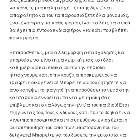
ίσως κάποιο μπλοκ ζωγραφικής είναι αρκετά για
να κάνετε μια καλή αρχή… επίσης δεν είναι
απαραίτητο να του τα παρουσιάζετε όλα μονομιάς,
ένα-ένα πράγμα κάθε φορά είναι καλύτερα αφού
θα έχει πιο έντονο ενδιαφέρον για κάτι που βλέπει
πρώτη φορά…
Επιπροσθέτως, μια άλλη μορφή απασχόλησης θα
μπορούσε να είναι η μαγειρική μιας και όλοι
καθημερινά και ειδικά αυτήν την περιοδο,
φτιάχνουμε κάτι στην κουζίνα προκειμένου να
τραφεί η οικογένεια! Μπορείτε να του ζητήσετε να
ανακατέψει το φαγητό ή να προσθέσει το νερό στην
κατσαρόλα εννοείται πάντα με τη δίκη σας
επίβλεψη και αναλόγως την ηλικία του παιδιού! Έτσι
εξηγώντας του, τους κινδύνους κάτι που το βοηθάει να
γίνει πιο προσεκτικό και πιο υπεύθυνο, ενισχύεται η
αυτοπεποίθηση του από την εμπιστοσύνη που του
δείχνετε! Μπορείτε να του δώσετε την ευκαιρία να