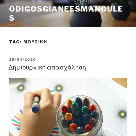
Skip
ODIGOSGIANEESMANOULE
to
S
content
TAG:
ΜΟΥΣΙΚΗ
POSTED
28/04/2020
ON
Δημιουργική απασχόληση