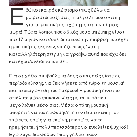
Ε
δώ και καιρό σκέφτομαι πως θέλω να
μοιραστώ μαζί σας τη μεγάλη μου αγάπη
για τη μουσική σε σχέση με τα μικρά μας
μωρά! Τώρα λοιπόν που ο δικός μου ο μπέμπης είναι
πια 17 μηνών και συνειδητοποιώ την επιρροή που έχει
η μουσική σε εκείνον, νομίζω πως είναι η
καταλληλότερη στιγμή να γράψω αυτά που έχω δει
και έχω συνειδητοποιήσει.
Για αρχή θα συμβούλευα όσες από εσάς είστε σε
περίοδο κύησης, να ξεκινήσετε από τώρα τη μουσική
διαπαιδαγώγηση του εμβρύου! Η μουσική είναι το
απόλυτο μέσο επικοινωνίας με το μωρό που
μεγαλώνει μέσα σας. Μέσα από τη μουσική
μπορείτε να του εμφυσήσετε την ίδια αγάπη που
τρέφετε εσείς για εκείνη, μπορείτε να το
ηρεμήσετε, ή πολύ περισσότερο να ενωθείτε ψυχικά!
Εγώ λόγω διαφόρων επαγγελματικών