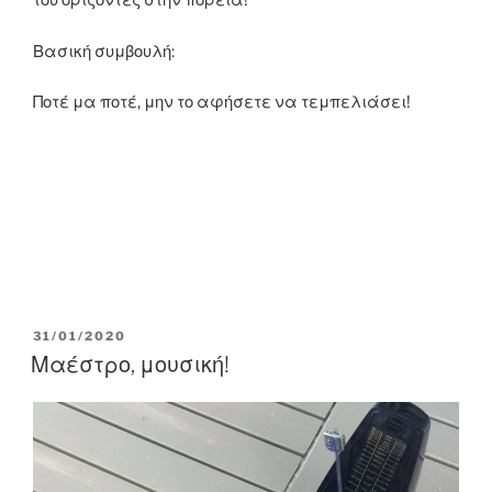
του ορίζοντες στην πορεία!
Βασική συμβουλή:
Ποτέ μα ποτέ, μην το αφήσετε να τεμπελιάσει!
POSTED
31/01/2020
ON
Μαέστρο, μουσική!