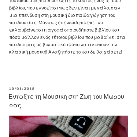
του δικού σας παιδιού! Δείτε το κόστος ενός τέτοιου
βιβλίου, που εννοείται πως δεν είναι μεγάλο, σαν
μια επένδυση στη μουσική διαπαιδαγώγηση του
παιδιού σας! Μόνο ως επένδυση πρέπει να
εκλαμβάνεται η αγορά οποιουδήποτε βιβλίου και
πόσο μάλλον ενός τέτοιου βιβλίου που μαθαίνει στα
παιδιά μας με βιωματικό τρόπο να αγαπούν την
κλασική μουσική! Αναζητήστε το και δε θα χάσετε!
POSTED
10/01/2018
ON
Ενταξτε τη Μουσικη στη Ζωη του Μωρου
σας