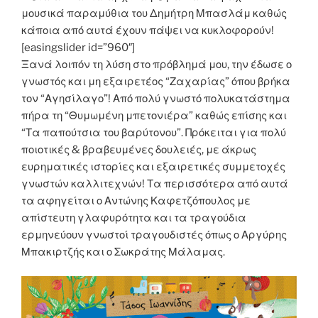
μουσικά παραμύθια του Δημήτρη Μπασλάμ καθώς
κάποια από αυτά έχουν πάψει να κυκλοφορούν!
[easingslider id=”960″]
Ξανά λοιπόν τη λύση στο πρόβλημά μου, την έδωσε ο
γνωστός και μη εξαιρετέος “Ζαχαρίας” όπου βρήκα
τον “Αγησίλαγο”! Από πολύ γνωστό πολυκατάστημα
πήρα τη “Θυμωμένη μπετονιέρα” καθώς επίσης και
“Τα παπούτσια του βαρύτονου”. Πρόκειται για πολύ
ποιοτικές & βραβευμένες δουλειές, με άκρως
ευρηματικές ιστορίες και εξαιρετικές συμμετοχές
γνωστών καλλιτεχνών! Τα περισσότερα από αυτά
τα αφηγείται ο Αντώνης Καφετζόπουλος με
απίστευτη γλαφυρότητα και τα τραγούδια
ερμηνεύουν γνωστοί τραγουδιστές όπως ο Αργύρης
Μπακιρτζής και ο Σωκράτης Μάλαμας.