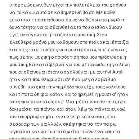
υποχρεώσεων, δεν είχα την πολυτέλεια του χρόνου
να το κάνω αυτό σε καθημερινή βάση. Με κάθε
ευκαιρία προσπαθούσα όμως να δώσω στο μωρό τη
δυνατότητα να αισθανθεί αυτό που αισθανόμουν
εγώ ακούγοντας ή παίζοντας μουσική. Στον
ελεύθερο χρόνο μου καθόμουν στο πιάνο και έπαιζα
κάποιες παρτιτούρες που μου άρεσαν, πιστεύοντας
πως με την ψυχική αποφόρτιση που μου πρόσφερε η
μουσική, θα κατάφερνα να του μεταδώσω τη γαλήνη
που αισθάνομαι όταν ασχολούμαι με αυτήν! Αυτό
ήταν κάτι που θεωρώ ότι σε ένα μεγάλο βαθμό
συνέβη, μιας και την περίοδο που είχε τους κολικούς
και τίποτα δε φαινόταν να το ηρεμεί, η μουσική ήταν
αυτή που το κατάφερνε! Μια μέρα λοιπόν που είχα
δοκιμάσει τα πάντα και όταν λέω τα πάντα εννοώ,
τον απορροφητήρα, την ηλεκτρική σκούπα, ή το
σεσουάρ των μαλλιών, σκέφτηκα να τον πάρω
αγκαλιά και να του παίξω στο πιάνο ένα από τα
κομμάτια που έπαιζα κατά τη διάρκεια της