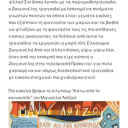
άλλου! Στο δίσκο λοιπόν με τα παραμυθοτράγουδα,
ο Ζουγανέλης τραγουδά μελοποιημένα ποιήματα
γνωστών ποιητών τα οποία είναι γεμάτα εικόνες
που εξάπτουν τη φαντασία των μικρών και τα βοηθά
να φτιάξουν με τη φαντασία τους τις πιο απίθανες
εικόνες ακούγοντας τα! Κάποια από αυτά τα
τραγούδια τα ερμηνεύει η μικρή τότε Ελεονώρα
Ζουγανέλη! Από την άλλη ο δίσκος γύρω-γύρω όλοι
ήταν από την εκπομπή που είχε κάποτε ο
Ζουγανέλης στην τηλεόραση! Πρόκειται για πολύ
χαρούμενα και άκρως διασκεδαστικά τραγούδια
με εύκολο στοίχο και παιχνιδιάρικο στυλ!
Πιο εύκολα βρήκα το άλμπουμ “Κάτω από το
κουνουπίδι” του Μανούλα Λοΐζου!