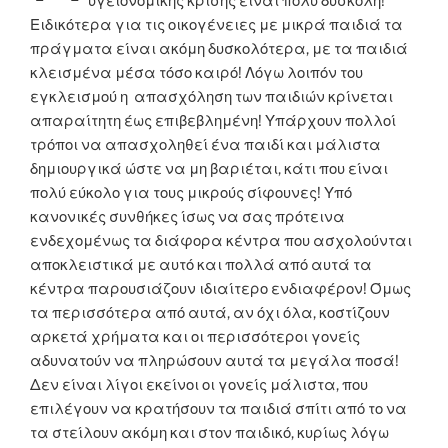
υγειονομικής κρίσης είναι πολύ δύσκολη!
Ειδικότερα για τις οικογένειες με μικρά παιδιά τα
πράγματα είναι ακόμη δυσκολότερα, με τα παιδιά
κλεισμένα μέσα τόσο καιρό! Λόγω λοιπόν του
εγκλεισμού η απασχόληση των παιδιών κρίνεται
απαραίτητη έως επιβεβλημένη! Υπάρχουν πολλοί
τρόποι να απασχοληθεί ένα παιδί και μάλιστα
δημιουργικά ώστε να μη βαριέται, κάτι που είναι
πολύ εύκολο για τους μικρούς σίφουνες! Υπό
κανονικές συνθήκες ίσως να σας πρότεινα
ενδεχομένως τα διάφορα κέντρα που ασχολούνται
αποκλειστικά με αυτό και πολλά από αυτά τα
κέντρα παρουσιάζουν ιδιαίτερο ενδιαφέρον! Όμως
τα περισσότερα από αυτά, αν όχι όλα, κοστίζουν
αρκετά χρήματα και οι περισσότεροι γονείς
αδυνατούν να πληρώσουν αυτά τα μεγάλα ποσά!
Δεν είναι λίγοι εκείνοι οι γονείς μάλιστα, που
επιλέγουν να κρατήσουν τα παιδιά σπίτι από το να
τα στείλουν ακόμη και στον παιδικό, κυρίως λόγω