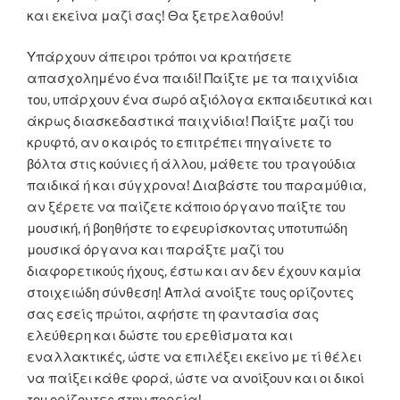
και εκείνα μαζί σας! Θα ξετρελαθούν!
Υπάρχουν άπειροι τρόποι να κρατήσετε
απασχολημένο ένα παιδί! Παίξτε με τα παιχνίδια
του, υπάρχουν ένα σωρό αξιόλογα εκπαιδευτικά και
άκρως διασκεδαστικά παιχνίδια! Παίξτε μαζί του
κρυφτό, αν ο καιρός το επιτρέπει πηγαίνετε το
βόλτα στις κούνιες ή άλλου, μάθετε του τραγούδια
παιδικά ή και σύγχρονα! Διαβάστε του παραμύθια,
αν ξέρετε να παίζετε κάποιο όργανο παίξτε του
μουσική, ή βοηθήστε το εφευρίσκοντας υποτυπώδη
μουσικά όργανα και παράξτε μαζί του
διαφορετικούς ήχους, έστω και αν δεν έχουν καμία
στοιχειώδη σύνθεση! Απλά ανοίξτε τους ορίζοντες
σας εσείς πρώτοι, αφήστε τη φαντασία σας
ελεύθερη και δώστε του ερεθίσματα και
εναλλακτικές, ώστε να επιλέξει εκείνο με τί θέλει
να παίξει κάθε φορά, ώστε να ανοίξουν και οι δικοί