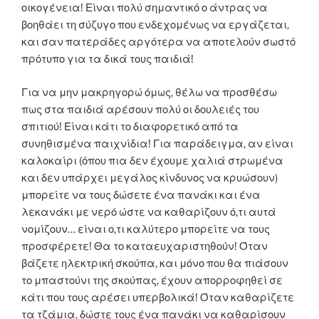
οικογένεια! Είναι πολύ σημαντικό ο άντρας να
βοηθάει τη σύζυγο που ενδεχομένως να εργάζεται,
και σαν πατεράδες αργότερα να αποτελούν σωστό
πρότυπο για τα δικά τους παιδιά!
Για να μην μακρηγορώ όμως, θέλω να προσθέσω
πως στα παιδιά αρέσουν πολύ οι δουλειές του
σπιτιού! Είναι κάτι το διαφορετικό από τα
συνηθισμένα παιχνίδια! Για παράδειγμα, αν είναι
καλοκαίρι (όπου πια δεν έχουμε χαλιά στρωμένα
και δεν υπάρχει μεγάλος κίνδυνος να κρυώσουν)
μπορείτε να τους δώσετε ένα πανάκι και ένα
λεκανάκι με νερό ώστε να καθαρίζουν ό,τι αυτά
νομίζουν… είναι ο,τι καλύτερο μπορείτε να τους
προσφέρετε! Θα το καταευχαριστηθούν! Όταν
βάζετε ηλεκτρική σκούπα, και μόνο που θα πιάσουν
το μπαστούνι της σκούπας, έχουν απορροφηθεί σε
κάτι που τους αρέσει υπερβολικά! Όταν καθαρίζετε
τα τζάμια, δώστε τους ένα πανάκι να καθαρίσουν