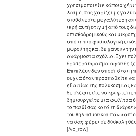
χρησιμοποιείτε κάποιο χέρι
λαιμό, σας χαρίζει μεγαλύτ
αισθάνεστε μεγαλύτερη αυτ
ιερή αυτή στιγμή από τους 
οπισθοδρομικούς και μικροπ
από τη πιο φυσιολογική εικό
μωρού της και δε χάνουν την
ανάρμοστα σχόλια. Έχει πο
δροσερό ύφασμα αφού δε ζεσ
Επιπλέον δεν αποσπάται η π
συχνά όταν προσπαθείτε να
εξαιτίας της πολυκοσμίας κα
δε σκέφτεστε να κρυφτείτε
δημιουργείτε μια φωλίτσα 
το παιδί σας κατά τη διάρκε
του θηλασμού και πάνω απ’ ό
να σας φέρει σε δύσκολη θέσ
[/vc_row]