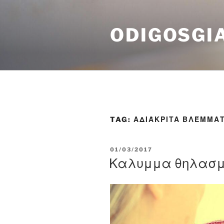
Skip
to
ODIGOSGI
content
TAG:
ΑΔΙΆΚΡΙΤΑ ΒΛΈΜΜΑ
POSTED
01/03/2017
ON
Καλυμμα θηλασμ