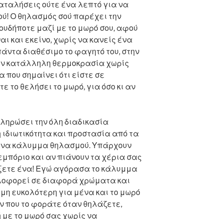
ταλήσεις ούτε ένα λεπτό για να
ού! Ο θηλασμός σού παρέχει την
ουδήποτε μαζί με το μωρό σου, αφού
αι και εκείνο, χωρίς να κανείς ένα
άντα διαθέσιμο το φαγητό του, στην
ην κατάλληλη θερμοκρασία χωρίς
 που σημαίνει ότι είστε σε
ε το θελήσει το μωρό, για όσο κι αν
κληρώσει την όλη διαδικασία
ιδιωτικότητα και προστασία από τα
ένα κάλυμμα θηλασμού. Υπάρχουν
μπόριο και αν πιάνουν τα χέρια σας
άξετε ένα! Εγώ αγόρασα το κάλυμμα
κλοφορεί σε διαφορά χρώματα και
όμη ευκολότερη για μένα και το μωρό
όν που το φοράτε όταν θηλάζετε,
 με το μωρό σας χωρίς να