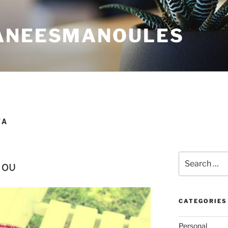
ANEESMANOULES
ΤΑ
Search
ου
for:
CATEGORIES
Personal