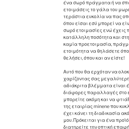
ένα σωρό πράγματα ή να σπα
ετοιμάσεις το γάλα του μωρ
τεράστια ευκολία να πας οπ
όπου είσαι εσύ μπορεί να είν
σωρό ετοιμασίες ενώ έχεις π
κατάλληλη ποσότητα και στ
καμία προετοιμασία, πράγμα
ετοιμότητα να θηλάσετε όποτ
θελήσει, όπου και αν είστε!
Αυτό που θα ερχόταν να ολο
χαρίζοντας σας μεγαλύτερη 
αδιάκριτα βλέμματα είναι 
διάφορες παραλλαγές στο ε
μπορείτε ακόμη και να φτι
της εταιρίας minene που κυ
έχει κάνει τη διαδικασία ακ
μου. Πρόκειται για ένα προϊ
διατηρείτε την οπτική επαφή