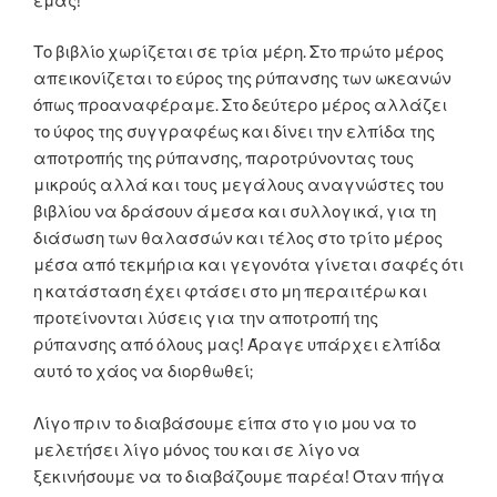
εμάς!
Το βιβλίο χωρίζεται σε τρία μέρη. Στο πρώτο μέρος
απεικονίζεται το εύρος της ρύπανσης των ωκεανών
όπως προαναφέραμε. Στο δεύτερο μέρος αλλάζει
το ύφος της συγγραφέως και δίνει την ελπίδα της
αποτροπής της ρύπανσης, παροτρύνοντας τους
μικρούς αλλά και τους μεγάλους αναγνώστες του
βιβλίου να δράσουν άμεσα και συλλογικά, για τη
διάσωση των θαλασσών και τέλος στο τρίτο μέρος
μέσα από τεκμήρια και γεγονότα γίνεται σαφές ότι
η κατάσταση έχει φτάσει στο μη περαιτέρω και
προτείνονται λύσεις για την αποτροπή της
ρύπανσης από όλους μας! Άραγε υπάρχει ελπίδα
αυτό το χάος να διορθωθεί;
Λίγο πριν το διαβάσουμε είπα στο γιο μου να το
μελετήσει λίγο μόνος του και σε λίγο να
ξεκινήσουμε να το διαβάζουμε παρέα! Όταν πήγα