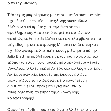
από τη ρύπανση!
Τέσσερις μικροί ήρωες μέσα σε μια βάρκα, η οποία
έχει βρεθεί στο μέσω μιας δίνης σκουπιδιών,
βλέπουν από πρώτο χέρι την έκταση του
προβλήματος. Μέσα από τα μάτια αυτών των
παιδιών, κάθε παιδί βλέπει και αντιλαμβάνεται το
μέγεθος της καταστροφής. Με μια εκπληκτική και
σχεδόν φωτορεαλιστική εικονογράφηση από την
Julia Blattmann, βλέπουμε με τον πιο παραστατικό
τρόπο «το χάος που δημιουργήσαμε» όλες οι γενιές
συνολικά (άλλες περισσότερο και άλλες λιγότερο).
Αυτές οι μαγικές εικόνες της εικονογράφου,
μαγνητίζουν το παιδί, όταν με απογοήτευση
διαπιστώνει ότι πρόκειται για σκουπίδια,
συνειδητοποιεί το εύρος της οικολογικής
καταστροφής!
Όμως έχει έρθει η ώρα αυτό να αλλάξει, πριν να