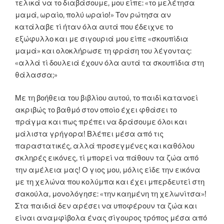
τελικά να το διαβάσουμε, μου είπε: «το μελέτησα
μαμά, ωραίο, πολύ ωραίο!» Τον ρώτησα αν
κατάλαβε τί ήταν όλα αυτά που έδειχνε το
εξώφυλλο και με σιγουριά μου είπε «σκουπίδια
μαμά» και ολοκλήρωσε τη φράση του λέγοντας:
«αλλά τί δουλειά έχουν όλα αυτά τα σκουπίδια στη
θάλασσα;»
Με τη βοήθεια του βιβλίου αυτού, το παιδί κατανοεί
ακριβώς το βαθμό στον οποίο έχει φθάσει το
πράγμα και πως πρέπει να δράσουμε όλοι και
μάλιστα γρήγορα! Βλέπει μέσα από τις
παραστατικές, αλλά προσεγμένες και καθόλου
σκληρές εικόνες, τί μπορεί να πάθουν τα ζώα από
την αμέλεια μας! Ο γιος μου, μόλις είδε την εικόνα
με τη χελώνα που κολύμπα και έχει μπερδευτεί στη
σακούλα, μονολόγησε: «την καημένη τη χελωνίτσα»!
Στα παιδιά δεν αρέσει να υποφέρουν τα ζώα και
είναι αναμφίβολα ένας σίγουρος τρόπος μέσα από