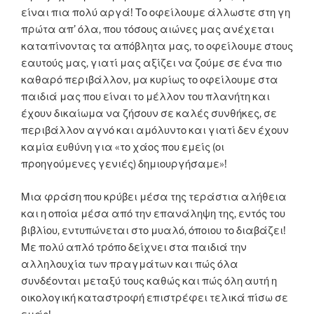
είναι πια πολύ αργά! Το οφείλουμε άλλωστε στη γη
πρώτα απ’ όλα, που τόσους αιώνες μας ανέχεται
καταπίνοντας τα απόβλητα μας, το οφείλουμε στους
εαυτούς μας, γιατί μας αξίζει να ζούμε σε ένα πιο
καθαρό περιβάλλον, μα κυρίως το οφείλουμε στα
παιδιά μας που είναι το μέλλον του πλανήτη και
έχουν δικαίωμα να ζήσουν σε καλές συνθήκες, σε
περιβάλλον αγνό και αμόλυντο και γιατί δεν έχουν
καμία ευθύνη για «το χάος που εμείς (οι
προηγούμενες γενιές) δημιουργήσαμε»!
Μια φράση που κρύβει μέσα της τεράστια αλήθεια
και η οποία μέσα από την επανάληψη της, εντός του
βιβλίου, εντυπώνεται στο μυαλό, όποιου το διαβάζει!
Με πολύ απλό τρόπο δείχνει στα παιδιά την
αλληλουχία των πραγμάτων και πώς όλα
συνδέονται μεταξύ τους καθώς και πώς όλη αυτή η
οικολογική καταστροφή επιστρέφει τελικά πίσω σε