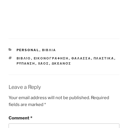
CATEGORIES
PERSONAL
,
ΒΙΒΛΙΑ
TAGS
ΒΙΒΛΊΟ
,
ΕΙΚΟΝΟΓΡΆΦΗΣΗ
,
ΘΆΛΑΣΣΑ
,
ΠΛΑΣΤΙΚΆ
,
ΡΎΠΑΝΣΗ
,
ΧΆΟΣ
,
ΩΚΕΑΝΌΣ
Leave a Reply
Your email address will not be published.
Required
fields are marked
*
Comment
*