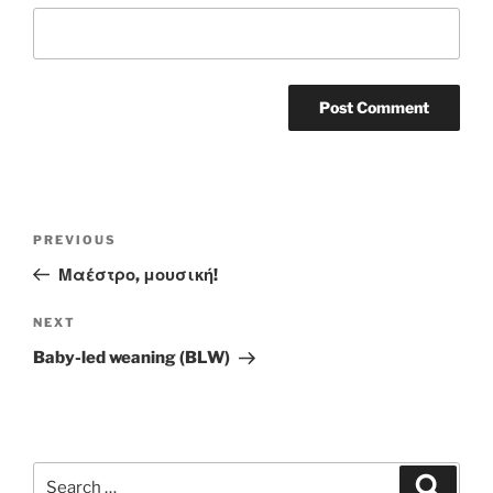
Post
Previous
PREVIOUS
navigation
Post
Μαέστρο, μουσική!
Next
NEXT
Post
Baby-led weaning (BLW)
Search
Search