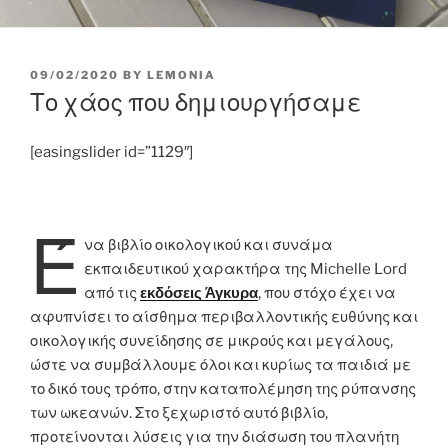
POSTED
09/02/2020
BY
LEMONIA
ON
Το χάος που δημιουργήσαμε
[easingslider id=”1129″]
Έ
να βιβλίο οικολογικού και συνάμα
εκπαιδευτικού χαρακτήρα της Michelle Lord
από τις
εκδόσεις Άγκυρα
, που στόχο έχει να
αφυπνίσει το αίσθημα περιβαλλοντικής ευθύνης και
οικολογικής συνείδησης σε μικρούς και μεγάλους,
ώστε να συμβάλλουμε όλοι και κυρίως τα παιδιά με
το δικό τους τρόπο, στην καταπολέμηση της ρύπανσης
των ωκεανών. Στο ξεχωριστό αυτό βιβλίο,
προτείνονται λύσεις για την διάσωση του πλανήτη