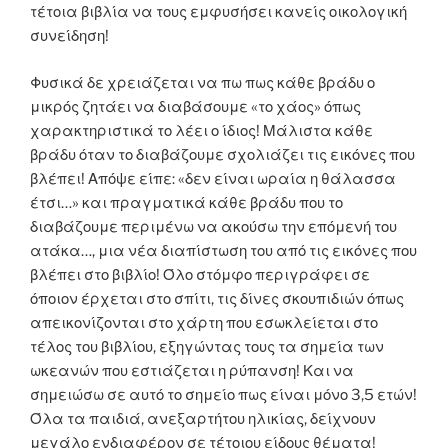
τέτοια βιβλία να τους εμφυσήσει κανείς οικολογική
συνείδηση!
Φυσικά δε χρειάζεται να πω πως κάθε βράδυ ο
μικρός ζητάει να διαβάσουμε «το χάος» όπως
χαρακτηριστικά το λέει ο ίδιος! Μάλιστα κάθε
βράδυ όταν το διαβάζουμε σχολιάζει τις εικόνες που
βλέπει! Απόψε είπε: «δεν είναι ωραία η θάλασσα
έτσι…» και πραγματικά κάθε βράδυ που το
διαβάζουμε περιμένω να ακούσω την επόμενή του
ατάκα…, μια νέα διαπίστωση του από τις εικόνες που
βλέπει στο βιβλίο! Όλο στόμφο περιγράφει σε
όποιον έρχεται στο σπίτι, τις δίνες σκουπιδιών όπως
απεικονίζονται στο χάρτη που εσωκλείεται στο
τέλος του βιβλίου, εξηγώντας τους τα σημεία των
ωκεανών που εστιάζεται η ρύπανση! Και να
σημειώσω σε αυτό το σημείο πως είναι μόνο 3,5 ετών!
Όλα τα παιδιά, ανεξαρτήτου ηλικίας, δείχνουν
μεγάλο ενδιαφέρον σε τέτοιου είδους θέματα!